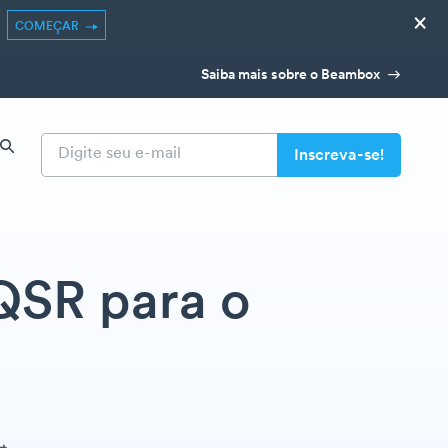
×
COMEÇAR
Saiba mais sobre o Beambox
 QSR para o