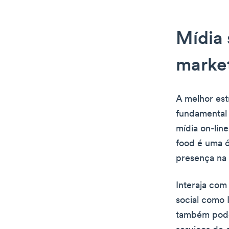
Mídia 
marke
A melhor est
fundamental 
mídia on-lin
food é uma ó
presença na m
Interaja com
social como 
também pode 