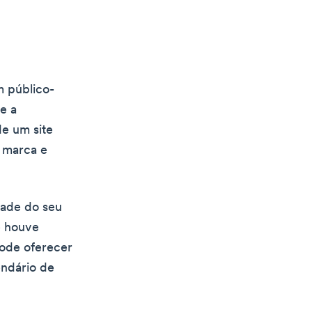
m público-
e a
de um site
a marca e
dade do seu
e houve
pode oferecer
endário de