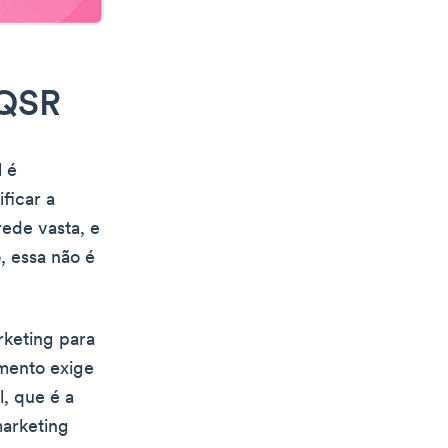
 QSR
l é
ficar a
rede vasta, e
o, essa não é
arketing para
mento exige
l, que é a
marketing