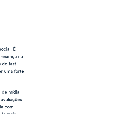
ocial. É
presença na
 de fast
er uma forte
s de mídia
 avaliações
ria com