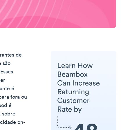
urantes de
e são
 Esses
ser
ante é
para fora ou
ood é
á sobre
icidade on-