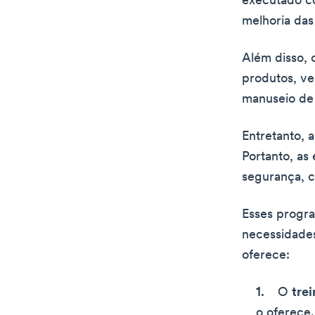
executado c
melhoria das
Além disso, 
produtos, v
manuseio de 
Entretanto, 
Portanto, as
segurança, c
Esses progra
necessidades
oferece:
O
tre
o oferece.