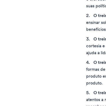
suas polít
O tre
ensinar so
benefícios
O trei
cortesia e
ajuda a li
O trei
formas de
produto en
produto.
O tre
atentos a 