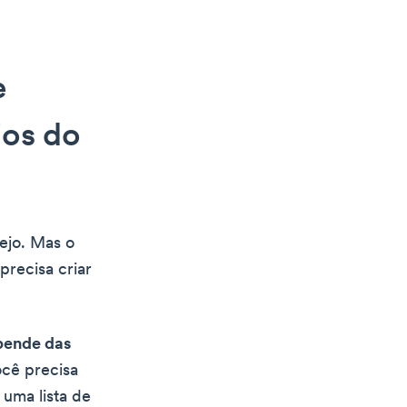
e
ios do
ejo. Mas o
precisa criar
pende das
ocê precisa
 uma lista de