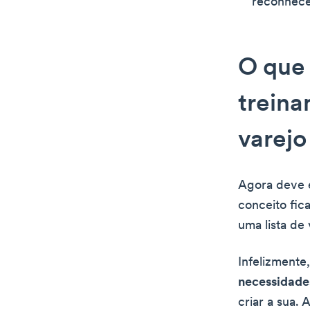
reconhece
O que 
treina
varejo
Agora deve e
conceito fic
uma lista de
Infelizmente,
necessidades
criar a sua.