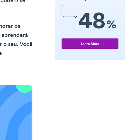
o podem ser
morar os
ê aprenderá
r o seu. Você
e