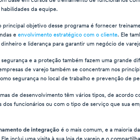
om base em cursos de treinamento de funcionários com
 habilidades da equipe.
o principal objetivo desse programa é fornecer treinam
endas e
envolvimento estratégico com o cliente
. Ele ta
dinheiro e liderança para garantir um negócio de varejo
a segurança e a proteção também fazem uma grande di
 empresas de varejo também se concentram nos princíp
omo segurança no local de trabalho e prevenção de pe
mas de desenvolvimento têm vários tipos, de acordo c
 dos funcionários ou com o tipo de serviço que sua e
inamento de integração
é o mais comum, e a maioria d
 Ele inclui uma visita à sua loja de varejo e o compartil