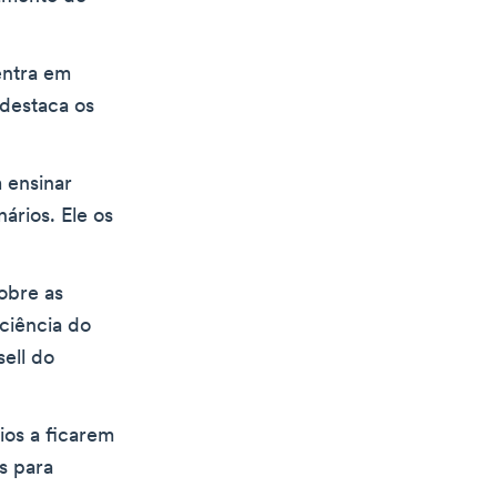
ntra em
 destaca os
 ensinar
ários. Ele os
obre as
ciência do
sell do
ios a ficarem
s para