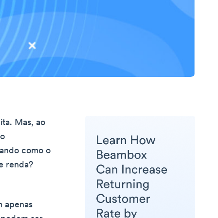
ta. Mas, ao
do
ntando como o
 e renda?
em apenas