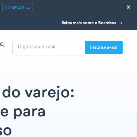
×
COMEÇAR
Saiba mais sobre o Beambox
do varejo:
e para
so