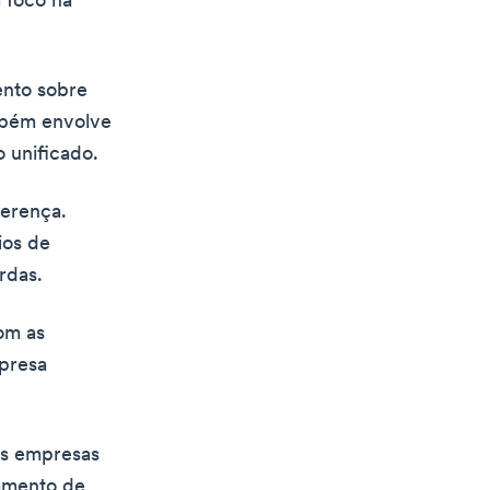
 foco na
ento sobre
mbém envolve
 unificado.
ferença.
ios de
rdas.
om as
mpresa
as empresas
hamento de