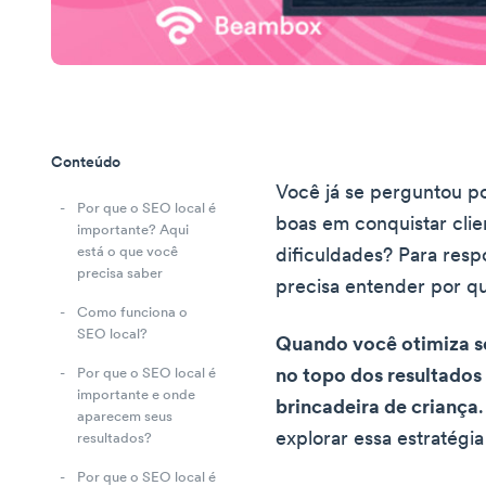
Conteúdo
Você já se perguntou p
Por que o SEO local é
boas em conquistar clie
importante? Aqui
está o que você
dificuldades? Para resp
precisa saber
precisa entender por qu
Como funciona o
SEO local?
Quando você otimiza se
no topo dos resultados
Por que o SEO local é
importante e onde
brincadeira de criança
aparecem seus
explorar essa estratégi
resultados?
Por que o SEO local é