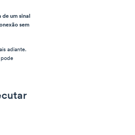
a de um sinal
 conexão sem
is adiante.
e pode
ecutar