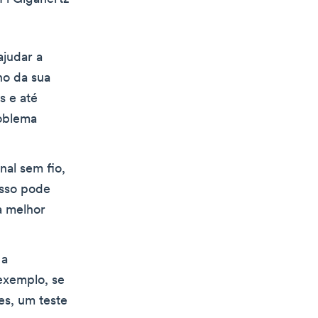
ajudar a
ho da sua
s e até
roblema
nal sem fio,
Isso pode
a melhor
 a
exemplo, se
es, um teste