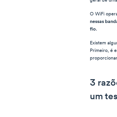
geral de uma
O WiFi oper
nessas banda
fio
.
Existem algu
Primeiro, é 
proporcionar
3 razõ
um tes