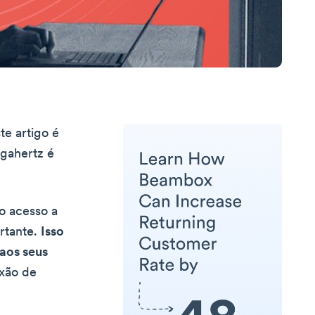
te artigo é
igahertz é
o acesso a
rtante.
Isso
aos seus
exão de