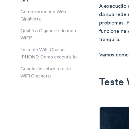
Ghz
A execução d
Como verificar o WiFi
da sua rede 
Gigahertz
problemas. P
Qual é o Gigahertz do meu
funcione na 
WiFi?
tranquila.
Teste de WiFi Ghz no
Vamos começa
IPHONE: Como executá-lo
Conclusão sobre o teste
WiFi Gigahertz
Teste 