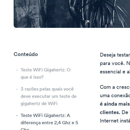
Conteúdo
Deseja testa
para você. N
Teste WiFi Gigahertz: O
essencial e 
que é isso?
Com a cresce
3 razões pelas quais você
uma conexão 
deve executar um teste de
gigahertz de WiFi
é ainda mai
clientes.
De f
Teste WiFi Gigahertz: A
Internet inst
diferença entre 2,4 Ghz e 5