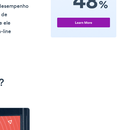
o desempenho
o de
e ele
-line
?