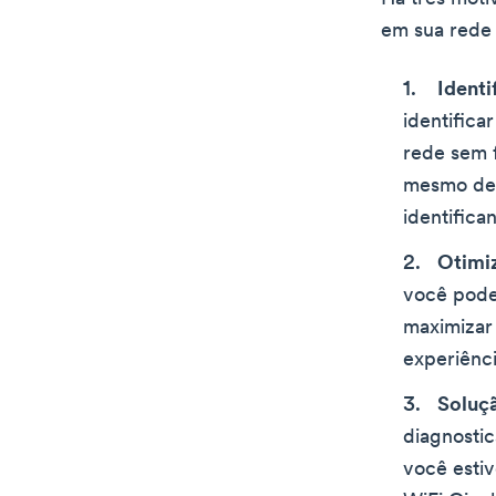
em sua rede 
Identi
identifica
rede sem f
mesmo de 
identifica
Otimi
você pode 
maximizar
experiênci
Soluç
diagnostic
você esti