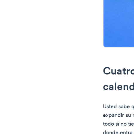
Cuatro
calend
Usted sabe qu
expandir su 
todo si no t
donde entra e