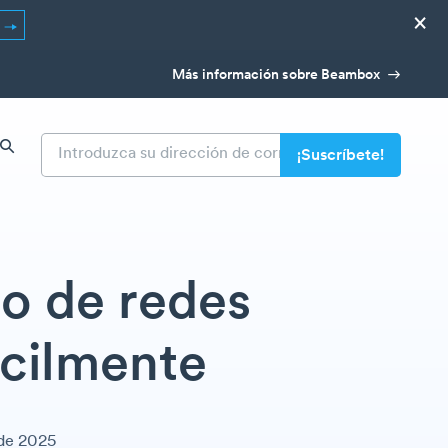
×
R
Más información sobre Beambox
io de redes
ácilmente
 de 2025