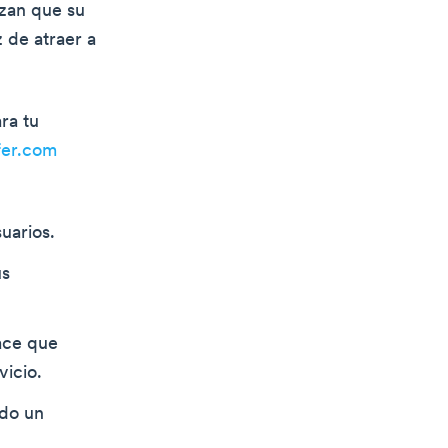
izan que su
 de atraer a
ra tu
ffer.com
uarios.
us
hace que
icio.
ado un