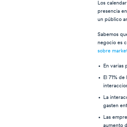
Los calendar
presencia en
un público a
Sabemos que 
negocio es c
sobre market
En varias 
El 71% de
interaccio
La interac
gasten en
Las empres
aumento d