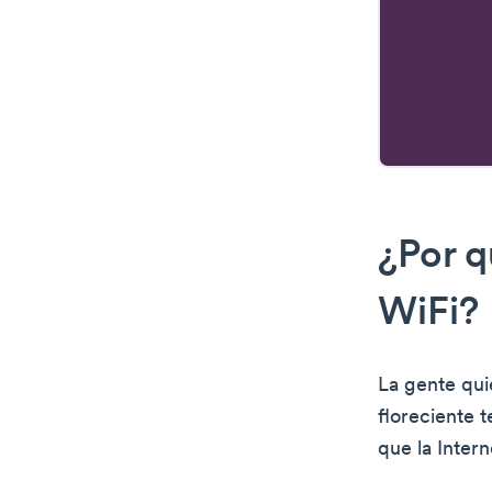
¿Por q
WiFi?
La gente quie
floreciente t
que la Inter