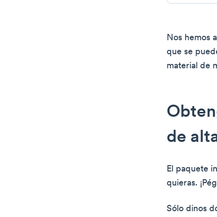
Nos hemos as
que se puede
material de 
Obteng
de alt
El paquete i
quieras. ¡Pé
Sólo dinos dó