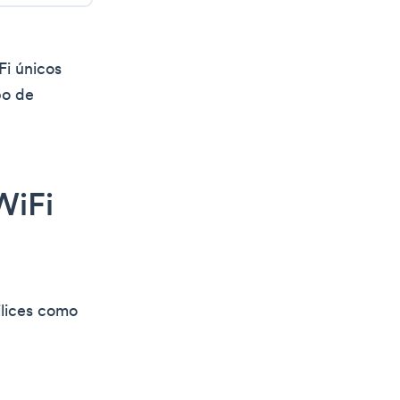
Fi únicos
po de
WiFi
ilices como