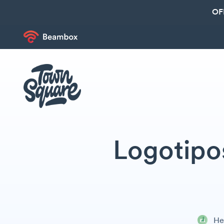
OF
Logotipos
He