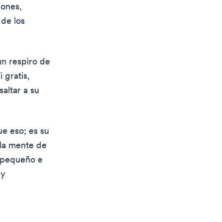
iones,
 de los
un respiro de
 gratis,
altar a su
e eso; es su
 la mente de
 pequeño e
uy