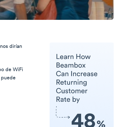
nos dirían
ipo de WiFi
o puede
l