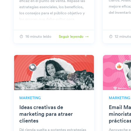
claros. Anali
eficaz en el punto de venta. Repase las
mejore efica
estrategias esenciales, los beneficios,
del inventari
los consejos para el público objetivo y
los errores que debe evitar para
obtener resultados óptimos.
16 minuto leído
12 minuto
Seguir leyendo
MARKETING
MARKETING
Ideas creativas de
Email Ma
marketing para atraer
minorist
clientes
práctica
Dé rienda suelta a potentes estrategias
Aproveche el