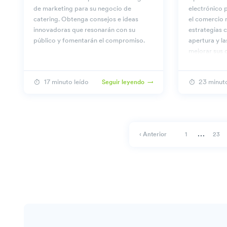
de marketing para su negocio de
electrónico p
catering. Obtenga consejos e ideas
el comercio m
innovadoras que resonarán con su
estrategias c
público y fomentarán el compromiso.
apertura y l
mejorar sus 
de forma efi
17 minuto leído
23 minuto
Seguir leyendo
…
‹ Anterior
1
23