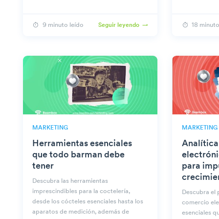
9 minuto leído
18 minuto
Seguir leyendo
MARKETING
MARKETING
Herramientas esenciales
Analític
que todo barman debe
electróni
tener
para impu
crecimie
Descubra las herramientas
imprescindibles para la coctelería,
Descubra el p
desde los cócteles esenciales hasta los
comercio ele
aparatos de medición, además de
esenciales qu