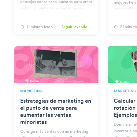
consejos sobre presupuestos para crear
mejores herr
su kit completo de herramientas de
información y
barman.
para mejorar
empresarial.
11 minuto leído
21 minuto
Seguir leyendo
MARKETING
MARKETING
Estrategias de marketing en
Calcular 
el punto de venta para
rotación 
aumentar las ventas
Ejemplos
minoristas
Domine el ra
inventario c
Consiga más ventas con un marketing