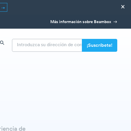
×
R
Más información sobre Beambox
iencia de