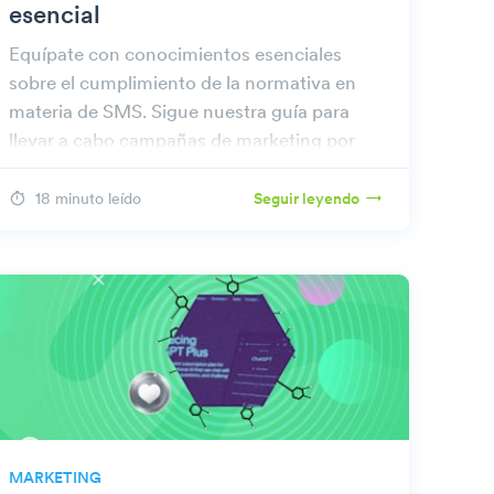
esencial
Equípate con conocimientos esenciales
sobre el cumplimiento de la normativa en
materia de SMS. Sigue nuestra guía para
llevar a cabo campañas de marketing por
SMS que cumplan la normativa y eviten
posibles riesgos.
18 minuto leído
Seguir leyendo
MARKETING