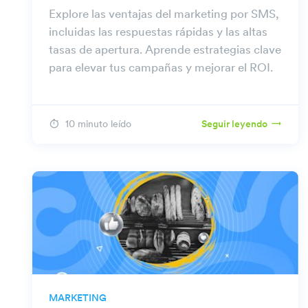
Explore las ventajas del marketing por SMS,
incluidas las respuestas rápidas y las altas
tasas de apertura. Aprende estrategias clave
para elevar tus campañas y mejorar el ROI.
10 minuto leído
Seguir leyendo
MARKETING