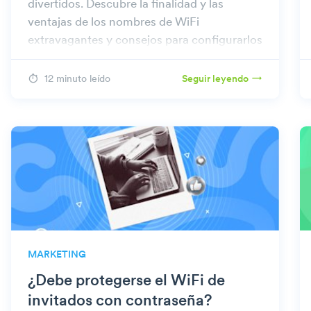
divertidos. Descubre la finalidad y las
ventajas de los nombres de WiFi
extravagantes y consejos para configurarlos
en tu red.
12 minuto leído
Seguir leyendo
MARKETING
¿Debe protegerse el WiFi de
invitados con contraseña?