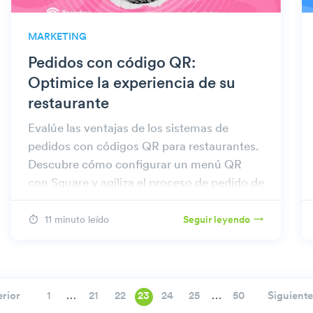
MARKETING
Pedidos con código QR:
Optimice la experiencia de su
restaurante
Evalúe las ventajas de los sistemas de
pedidos con códigos QR para restaurantes.
Descubre cómo configurar un menú QR
con Square y agiliza el proceso de pedido de
tus clientes.
11 minuto leído
Seguir leyendo
…
…
erior
Siguiente
1
21
22
23
24
25
50