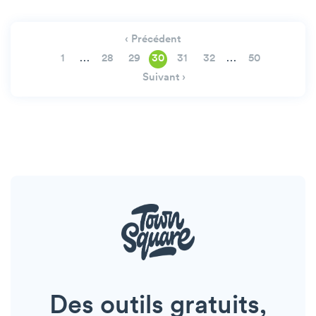
‹ Précédent
…
…
1
28
29
30
31
32
50
Suivant ›
Des outils gratuits,