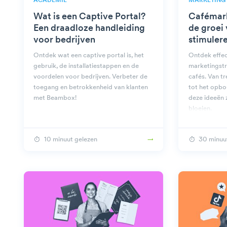
ACADEMIE
MARKETING
Wat is een Captive Portal?
Cafémar
Een draadloze handleiding
de groei 
voor bedrijven
stimuler
Ontdek wat een captive portal is, het
Ontdek effec
gebruik, de installatiestappen en de
marketingstr
voordelen voor bedrijven. Verbeter de
cafés. Van t
toegang en betrokkenheid van klanten
tot het opbo
met Beambox!
deze ideeën z
bloeien.
10 minuut gelezen
30 minuu