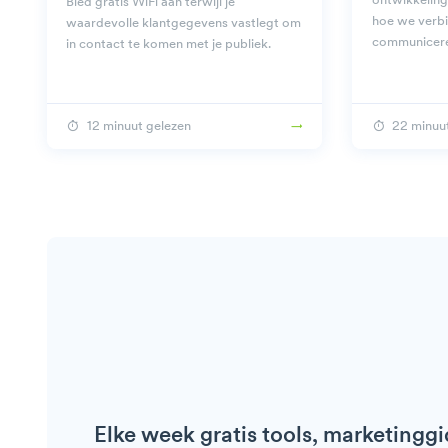
ontwikkeling
Bied gratis WiFi aan terwijl je
hoe we verb
waardevolle klantgegevens vastlegt om
communicere
in contact te komen met je publiek.
12 minuut gelezen
22 minuu
Elke week gratis tools, marketingg