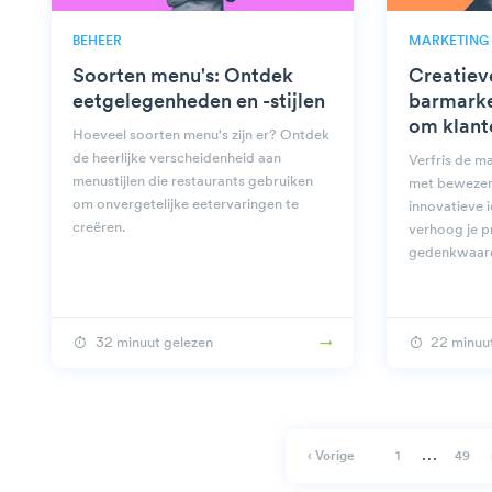
BEHEER
MARKETING
Soorten menu's: Ontdek
Creatiev
eetgelegenheden en -stijlen
barmarke
om klant
Hoeveel soorten menu's zijn er? Ontdek
de heerlijke verscheidenheid aan
Verfris de m
menustijlen die restaurants gebruiken
met bewezen
om onvergetelijke eetervaringen te
innovatieve i
creëren.
verhoog je p
gedenkwaard
32 minuut gelezen
22 minuu
…
‹ Vorige
1
49