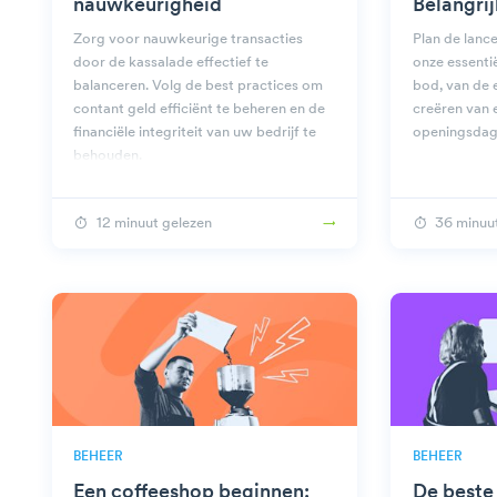
nauwkeurigheid
Belangri
Zorg voor nauwkeurige transacties
Plan de lance
door de kassalade effectief te
onze essentië
balanceren. Volg de best practices om
bod, van de 
contant geld efficiënt te beheren en de
creëren van 
financiële integriteit van uw bedrijf te
openingsdag
behouden.
12 minuut gelezen
36 minuu
BEHEER
BEHEER
Een coffeeshop beginnen:
De beste