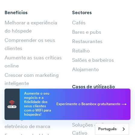
Benefícios
Sectores
Melhorar a experiência
Cafés
do hóspede
Bares e pubs
Compreender os seus
Restaurantes
clientes
Retalho
Aumente as suas críticas
Salões e barbeiros
online
Alojamento
Crescer com marketing
inteligente
Casos de utilização
Aumentar a retenção
Aumente o seu
Marketing WiFi
negócio e a
com códigos QR
fidelidade dos
Experimente o Beambox gratuitamente
WiFi para hóspedes
seus clientes
Dê forma à sua
com o WiFi para
hóspedes!
WiFi social
estratégia de correio
Soluções de Portal
eletrónico de marca
Português
Cativo