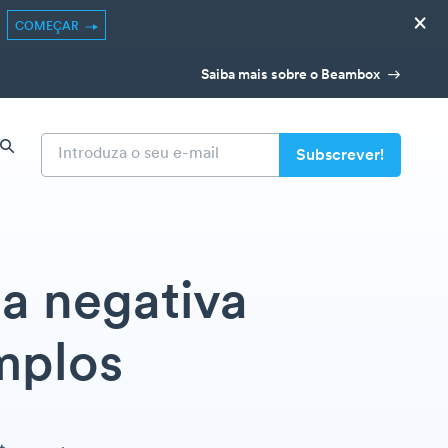
×
COMEÇAR
Saiba mais sobre o Beambox
a negativa
mplos