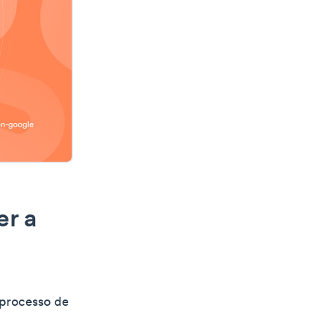
er a
 processo de