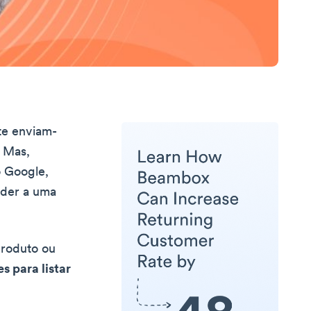
te enviam-
 Mas,
o Google,
nder a uma
produto ou
s para listar