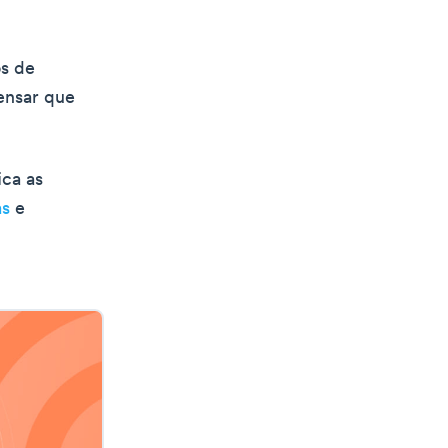
os de
ensar que
ica as
as
e