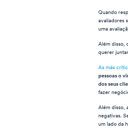
Quando respo
avaliadores 
uma avaliaç
Além disso, 
querer juntar
As más críti
pessoas o vi
dos seus clie
fazer negóci
Além disso, 
negativas. S
um lado da h