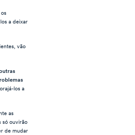
 os
los a deixar
ientes, vão
outras
problemas
orajá-los a
nte as
s só ouvirão
der de mudar