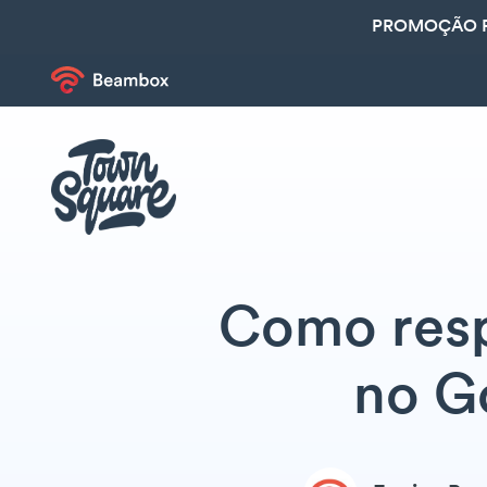
PROMOÇÃO R
Como resp
no G