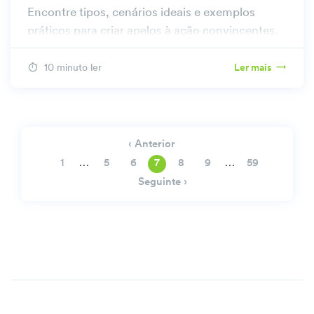
Encontre tipos, cenários ideais e exemplos
práticos para criar apelos à ação convincentes.
10 minuto ler
Ler mais
‹ Anterior
…
…
1
5
6
7
8
9
59
Seguinte ›