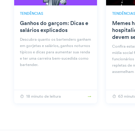
TENDÊNCIAS
TENDÊNCIA
Ganhos do garçom: Dicas e
Memes hi
salários explicados
hospital
devem se
Descubra quanto os bartenders ganham
em gorjetas e salários, ganhos noturnos
Confira esta
típicos e dicas para aumentar sua renda
mídia social
e ter uma carreira bem-sucedida como
funcionários
bartender.
repletas de 
assemelham à
18 minuto de leitura
63 minuto