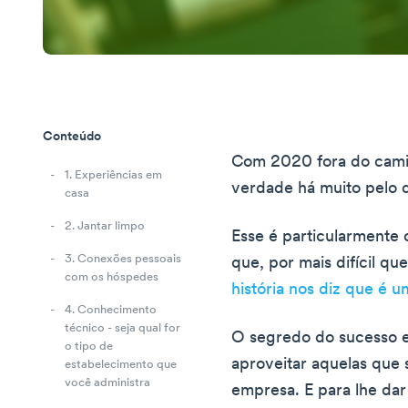
Conteúdo
Com 2020 fora do camin
1. Experiências em
verdade há muito pelo 
casa
2. Jantar limpo
Esse é particularmente 
3. Conexões pessoais
que, por mais difícil q
com os hóspedes
história nos diz que é u
4. Conhecimento
técnico - seja qual for
O segredo do sucesso es
o tipo de
aproveitar aquelas que
estabelecimento que
você administra
empresa. E para lhe dar