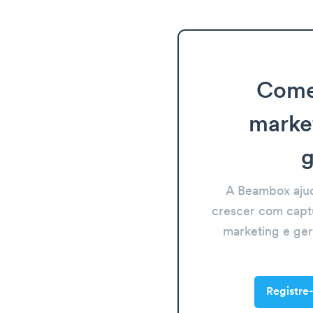
Come
marke
g
A Beambox aju
crescer com capt
marketing e ge
Registre-