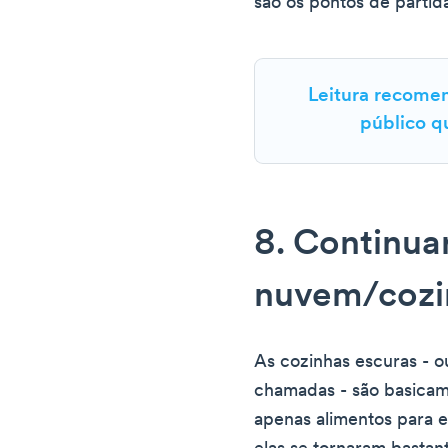
são os pontos de partid
Leitura recome
público q
8. Continua
nuvem/cozi
As cozinhas escuras - o
chamadas - são basica
apenas alimentos para 