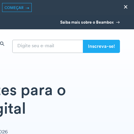
×
COMEÇAR
Saiba mais sobre o Beambox
zes para o
ital
2026