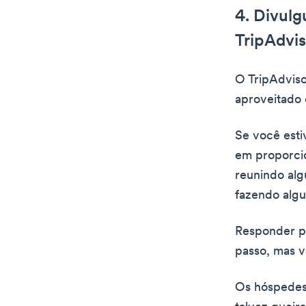
4. Divulg
TripAdvis
O TripAdviso
aproveitado 
Se você est
em proporcio
reunindo alg
fazendo algu
Responder pa
passo, mas v
Os hóspedes 