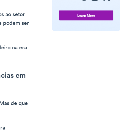
os ao setor
ue podem ser
leiro na era
ncias em
 Mas de que
ara