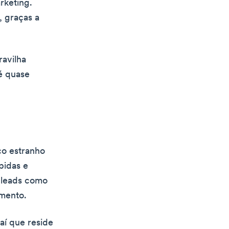
rketing.
, graças a
avilha
é quase
co estranho
pidas e
r leads como
imento.
aí que reside