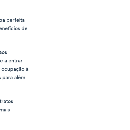
pa perfeita
enefícios de
aos
e a entrar
e ocupação à
s para além
tratos
 mais