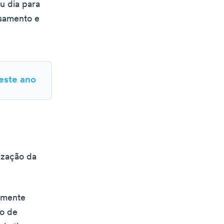
u dia para
nsamento e
 este ano
ização da
almente
to de