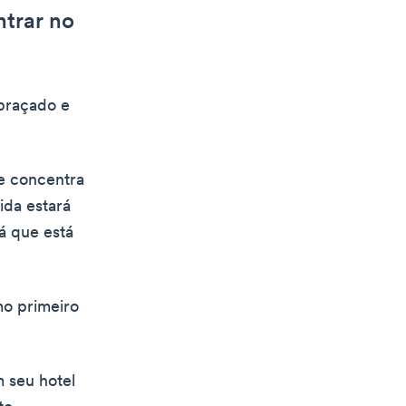
ntrar no
abraçado e
e concentra
ida estará
á que está
mo primeiro
 seu hotel