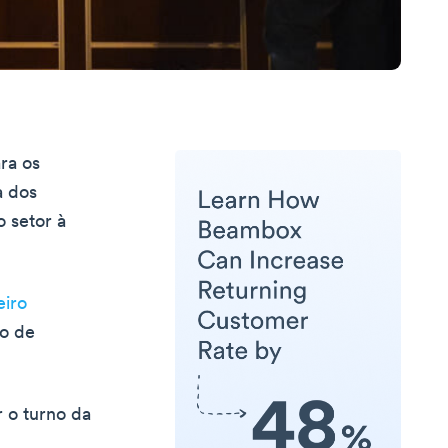
ra os
a dos
o setor à
eiro
to de
r o turno da