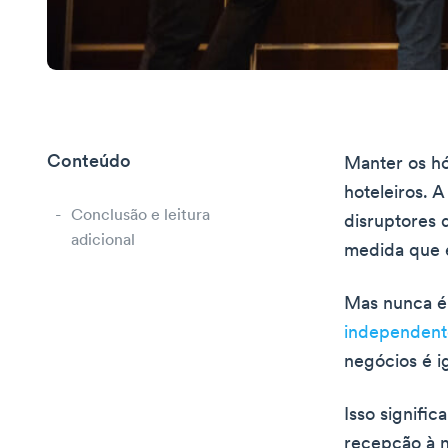
Conteúdo
Manter os hó
hoteleiros. A
Conclusão e leitura
disruptores 
adicional
medida que e
Mas nunca é
independent
negócios é i
Isso signifi
recepção à n