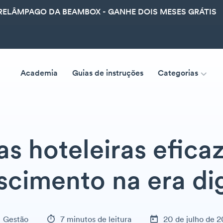
ELÂMPAGO DA BEAMBOX - GANHE DOIS MESES GRÁTIS
Academia
Guias de instruções
Categorias
as hoteleiras efica
scimento na era dig
Gestão
7 minutos de leitura
20 de julho de 