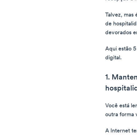
Talvez, mas 
de hospital
devorados en
Aqui estão 5
digital.
1. Manten
hospitali
Você está le
outra forma 
A Internet t