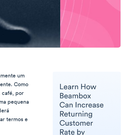
almente um
liente. Como
 café, por
 uma pequena
derá
ar termos e