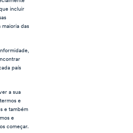
ecialmente
que incluir
sas
 maioria das
onformidade,
Encontrar
cada país
ver a sua
 termos e
tes e também
rmos e
mos começar.