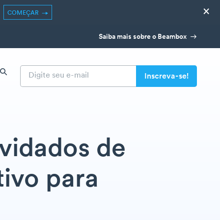
×
COMEÇAR
Saiba mais sobre o Beambox
vidados de
tivo para