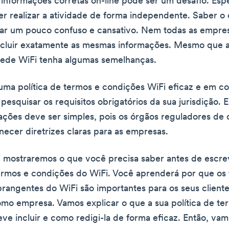
 informações corretas on-line pode ser um desafio. Esp
er realizar a atividade de forma independente. Saber o 
nar um pouco confuso e cansativo. Nem todas as empre
ncluir exatamente as mesmas informações. Mesmo que a
 rede WiFi tenha algumas semelhanças.
 uma política de termos e condições WiFi eficaz e em c
pesquisar os requisitos obrigatórios da sua jurisdição. 
ações deve ser simples, pois os órgãos reguladores de 
necer diretrizes claras para as empresas.
, mostraremos o que você precisa saber antes de escre
termos e condições do WiFi. Você aprenderá por que os
rangentes do WiFi são importantes para os seus clien
mo empresa. Vamos explicar o que a sua política de te
ve incluir e como redigi-la de forma eficaz. Então, va