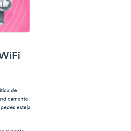
 WiFi
ítica de
uridicamente
spedes esteja