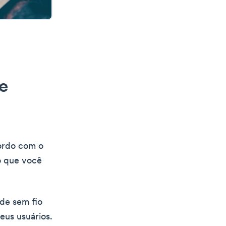
e
ordo com o
o que você
ede sem fio
eus usuários.