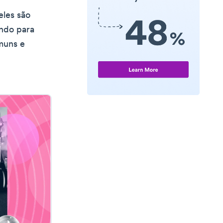
eles são
endo para
muns e