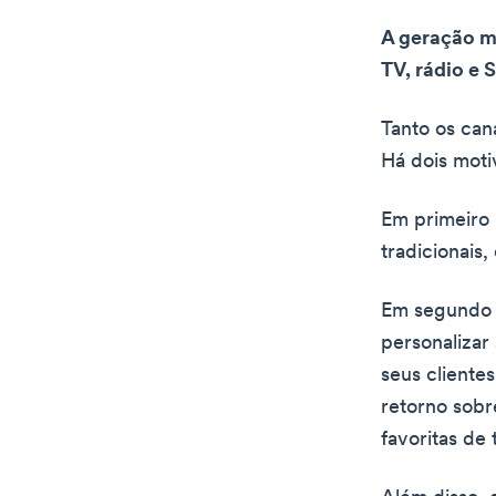
A geração ma
TV, rádio e
Tanto os can
Há dois moti
Em primeiro 
tradicionais
Em segundo l
personalizar
seus cliente
retorno sobr
favoritas de 