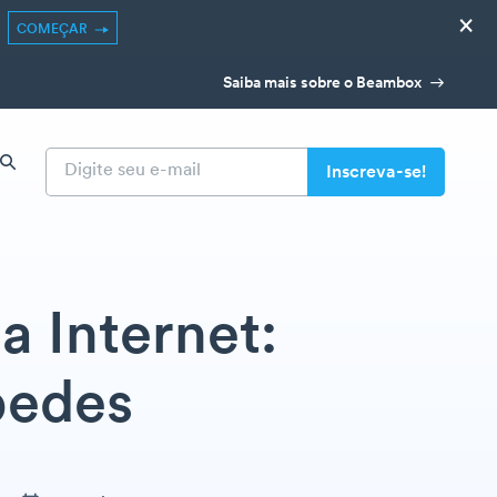
×
COMEÇAR
Saiba mais sobre o Beambox
a Internet:
pedes