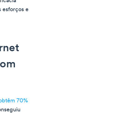
ficácia
s esforços e
rnet
com
l obtêm 70%
onseguiu