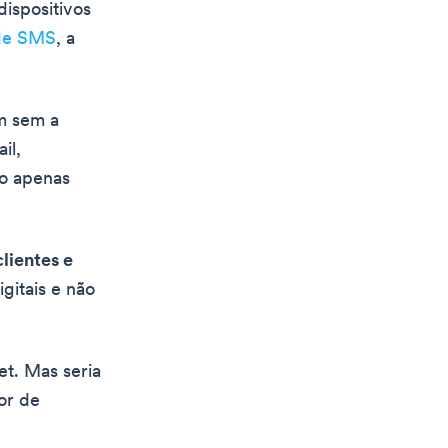
dispositivos
 de SMS
, a
am sem a
il,
ão apenas
lientes e
gitais e não
et. Mas seria
or de