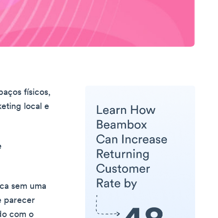
aços físicos,
eting local e
e
arca sem uma
e parecer
ado com o