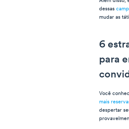
Além disso, 
dessas
camp
mudar as táti
6 estr
para e
convi
Você conhec
mais reserva
despertar seu
provavelment