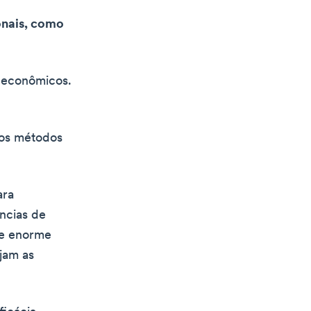
onais, como
o econômicos.
 os métodos
ara
ncias de
se enorme
jam as