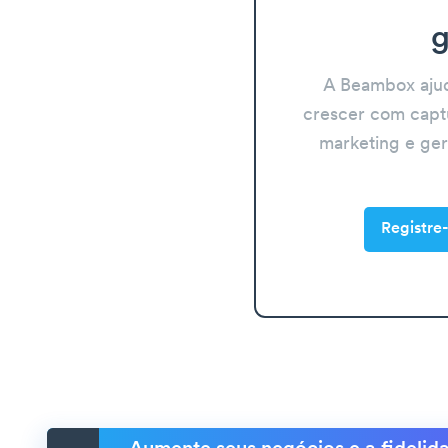
g
A Beambox aju
crescer com capt
marketing e ge
Registre-