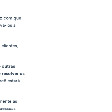
faz com que
vá-los a
clientes,
 outras
 resolver os
ocê estará
lmente as
 pessoas