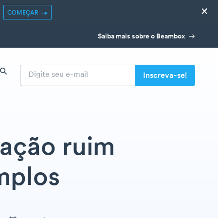
×
COMEÇAR
Saiba mais sobre o Beambox
ação ruim
mplos