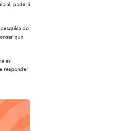
icial, poderá
 pesquisa do
pensar que
ca as
e responder