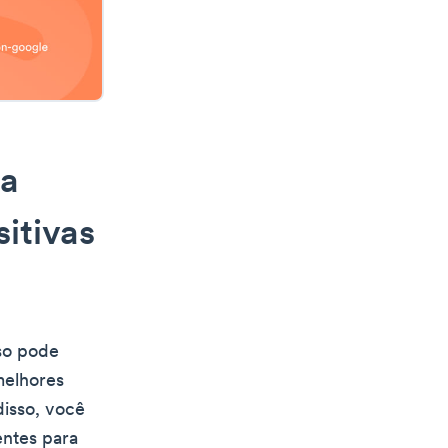
 a
itivas
sso pode
melhores
disso, você
entes para