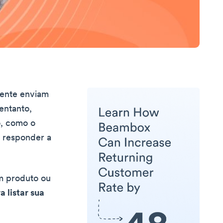
mente enviam
entanto,
o, como o
 responder a
m produto ou
 listar sua