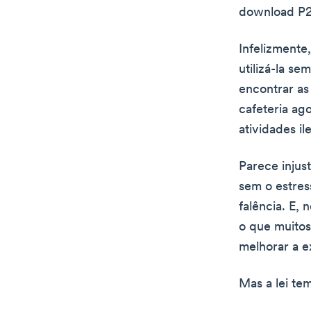
download P2
Infelizmente
utilizá-la sem
encontrar as
cafeteria ag
atividades il
Parece injus
sem o estres
falência. E, 
o que muitos
melhorar a e
Mas a lei t