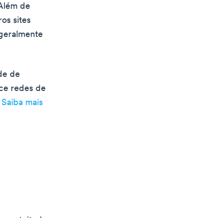
 Além de
os sites
 geralmente
de de
ce redes de
.
Saiba mais