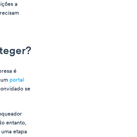
lições a
precisam
oteger?
presa é
r um
portal
 convidado se
loqueador
No entanto,
é uma etapa