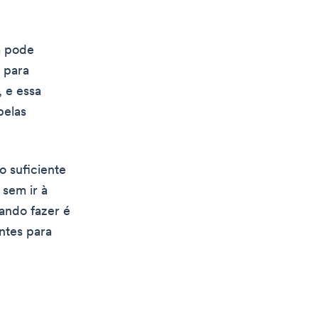
a pode
e para
, e essa
pelas
o suficiente
 sem ir à
tando fazer é
ntes para