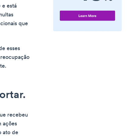
 e está
multas
acionais que
 de esses
 preocupação
te.
ortar.
que recebeu
m ações
o ato de