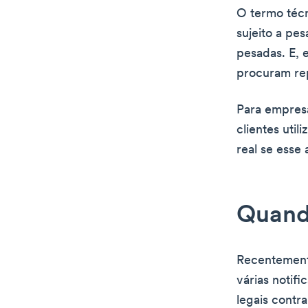
O termo técn
sujeito a pe
pesadas. E, 
procuram rep
Para empresa
clientes uti
real se esse
Quando
Recentemente
várias notif
legais contr