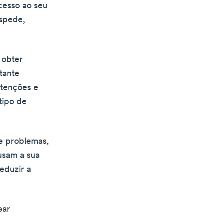
cesso ao seu
spede,
 obter
tante
ntenções e
tipo de
e problemas,
usam a sua
eduzir a
ear