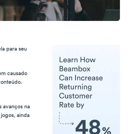
ela para seu
 tem causado
conteúdo.
s avanços na
 jogos, ainda