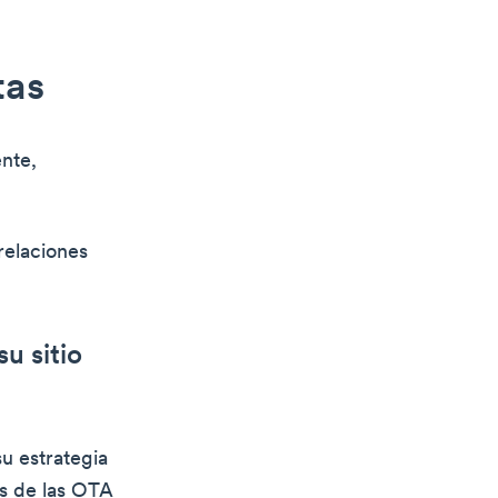
tas
ente,
relaciones
u sitio
u estrategia
es de las OTA