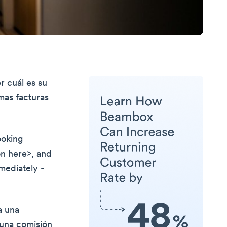
r cuál es su
mas facturas
ooking
ion here>, and
mediately -
a una
 una comisión