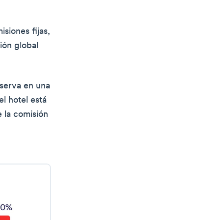
siones fijas,
ión global
eserva en una
el hotel está
e la comisión