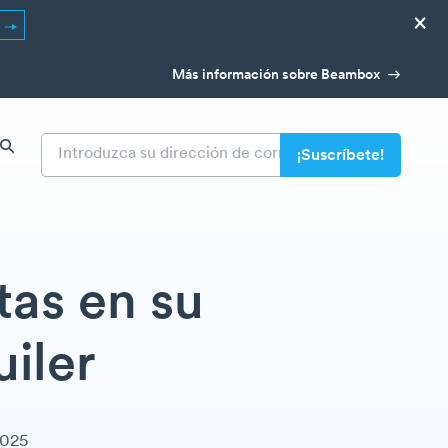
×
R
Más información sobre Beambox
tas en su
uiler
2025