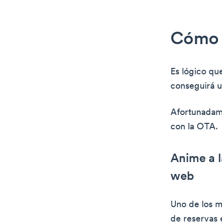
Cómo a
Es lógico qu
conseguirá u
Afortunadame
con la OTA.
Anime a l
web
Uno de los m
de reservas e