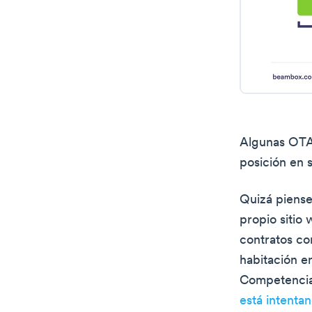
Algunas OTAS
posición en 
Quizá piens
propio sitio 
contratos co
habitación e
Competencia
está intenta