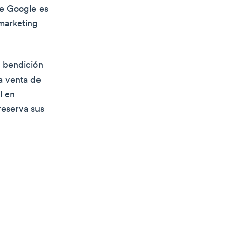
de Google es
marketing
a bendición
a venta de
l en
eserva sus