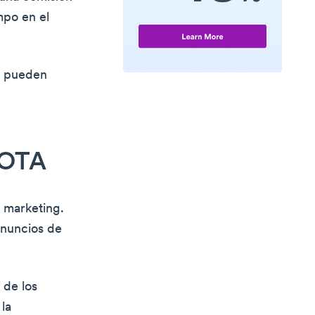
mpo en el
os pueden
a OTA
 marketing.
anuncios de
 de los
la