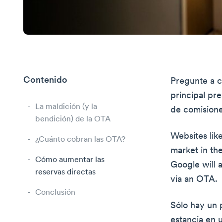
Contenido
Pregunte a c
principal pr
La maldición (y la
de comisione
bendición) de la OTA
Websites lik
¿Cuánto cobran las OTA?
market in the
Cómo aumentar las
Google will 
reservas directas
via an OTA.
Conclusión
Sólo hay un 
estancia en 