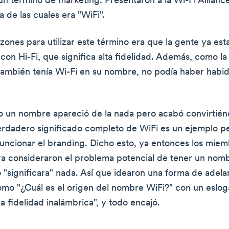
 un término de marketing. Presentaron a la Wi-Fi Allianc
 de las cuales era "WiFi".
zones para utilizar este término era que la gente ya est
 con Hi-Fi, que significa alta fidelidad. Además, como l
también tenía Wi-Fi en su nombre, no podía haber habi
o un nombre apareció de la nada pero acabó convirtié
verdadero significado completo de WiFi es un ejemplo p
ncionar el branding. Dicho esto, ya entonces los miem
iva consideraron el problema potencial de tener un nom
 "significara" nada. Así que idearon una forma de adela
mo "¿Cuál es el origen del nombre WiFi?" con un esloga
a fidelidad inalámbrica", y todo encajó.