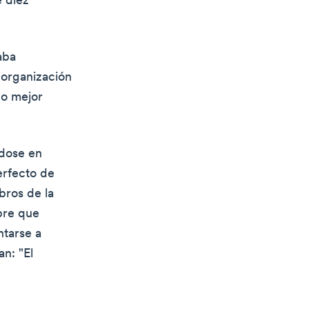
e diez
aba
a organización
do mejor
ndose en
erfecto de
bros de la
bre que
ntarse a
n: "El