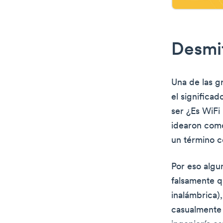
Desmit
Una de las g
el significa
ser ¿Es WiFi
idearon como
un término co
Por eso algu
falsamente qu
inalámbrica)
casualmente 