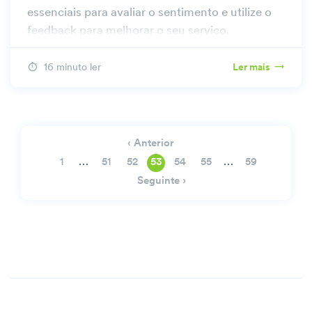
essenciais para avaliar o sentimento e utilize o
feedback para melhorar o seu serviço.
16 minuto ler
Ler mais
‹ Anterior
…
…
1
51
52
53
54
55
59
Seguinte ›