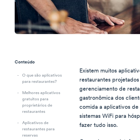
Conteúdo
Existem muitos aplicativ
O que são aplicativos
restaurantes projetados 
para restaurantes?
gerenciamento de resta
Melhores aplicativos
gastronômica dos client
gratuitos para
proprietários de
comida a aplicativos de
restaurantes
sistemas WiFi para hós
Aplicativos de
fazer tudo isso.
restaurantes para
reservas