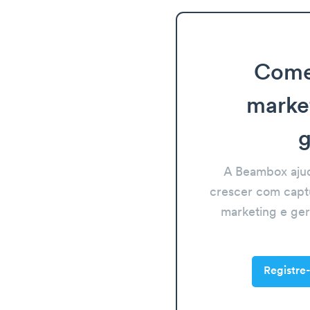
Come
marke
g
A Beambox aju
crescer com capt
marketing e ge
Registre-