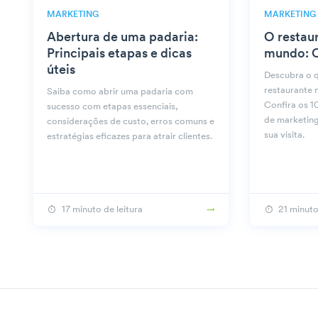
MARKETING
MARKETING
Abertura de uma padaria:
O restau
Principais etapas e dicas
mundo: O
úteis
Descubra o q
restaurante 
Saiba como abrir uma padaria com
Confira os 10
sucesso com etapas essenciais,
de marketing
considerações de custo, erros comuns e
sua visita.
estratégias eficazes para atrair clientes.
17 minuto de leitura
21 minuto