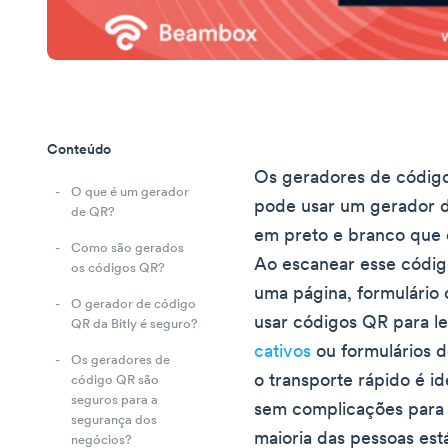
Conteúdo
Os geradores de códig
O que é um gerador
pode usar um gerador d
de QR?
em preto e branco que
Como são gerados
Ao escanear esse códig
os códigos QR?
uma página, formulário 
O gerador de código
usar códigos QR para l
QR da Bitly é seguro?
cativos
ou formulários d
Os geradores de
o transporte rápido é i
código QR são
seguros para a
sem complicações para 
segurança dos
maioria das pessoas está
negócios?