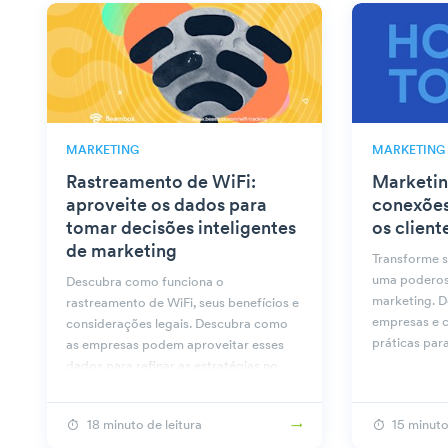
MARKETING
MARKETING
Rastreamento de WiFi:
Marketin
aproveite os dados para
conexões
tomar decisões inteligentes
os client
de marketing
Transforme 
uma poderos
Descubra como funciona o
marketing. D
rastreamento de WiFi, seus benefícios e
empresas e c
considerações legais. Descubra como
práticas par
as empresas podem aproveitar esses
dados para refinar as estratégias no
Beambox.
18 minuto de leitura
15 minuto