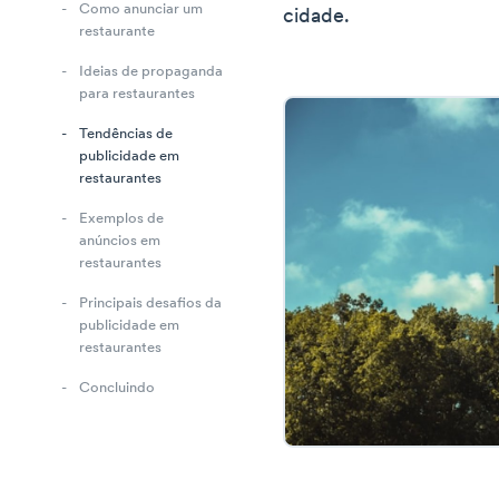
Como anunciar um
cidade.
restaurante
Ideias de propaganda
para restaurantes
Tendências de
publicidade em
restaurantes
Exemplos de
anúncios em
restaurantes
Principais desafios da
publicidade em
restaurantes
Concluindo