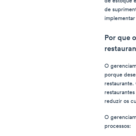
de estoque e
de supriment
implementar 
Por que 
restauran
O gerenciame
porque dese
restaurante.
restaurantes
reduzir os cu
O gerenciame
processos: