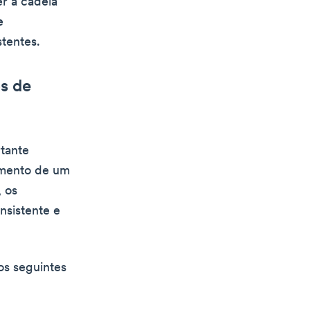
er a cadeia
e
tentes.
s de
tante
amento de um
 os
nsistente e
os seguintes