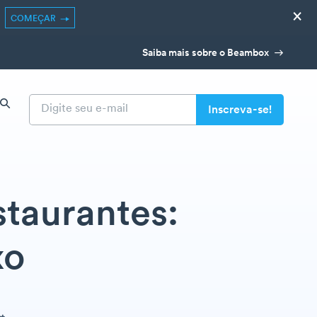
×
COMEÇAR
Saiba mais sobre o Beambox
staurantes:
xo