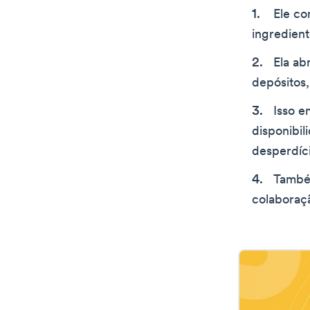
Ele co
ingredien
Ela ab
depósitos,
Isso e
disponibil
desperdíci
També
colaboraç