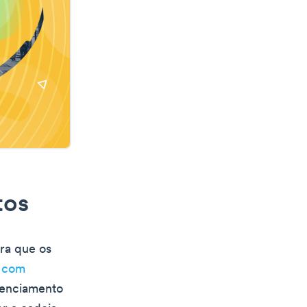
tos
ra que os
s com
erenciamento