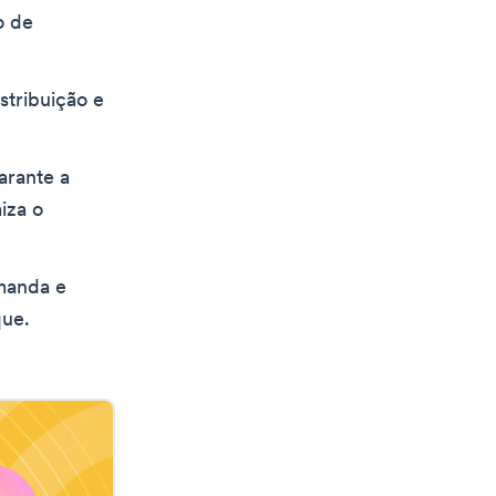
o de
stribuição e
arante a
iza o
manda e
que.