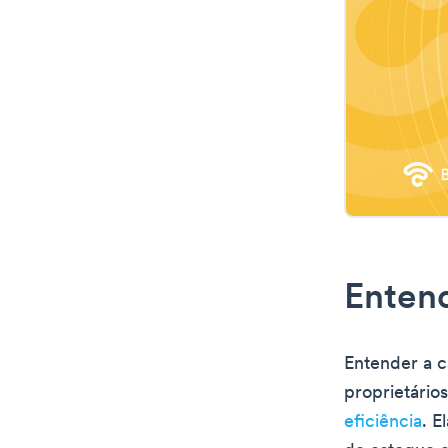
Enten
Entender a c
proprietário
eficiência
. E