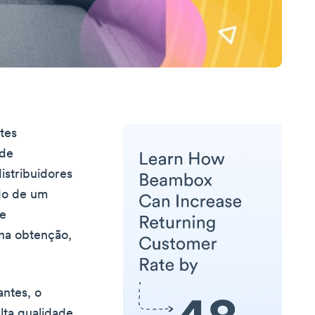
tes
 de
istribuidores
ado de um
de
 na obtenção,
ntes, o
lta qualidade