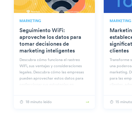
MARKETING
MARKETING
Seguimiento WiFi:
Marketin
aproveche los datos para
establec
tomar decisiones de
significa
marketing inteligentes
clientes
Descubra cómo funciona el rastreo
Transforme s
WiFi, sus ventajas y consideraciones
una poderos
legales. Descubra cómo las empresas
marketing. D
pueden aprovechar estos datos para
para las emp
perfeccionar sus estrategias en
clientes, ad
Beambox.
prácticas pa
18 minuto leído
15 minuto