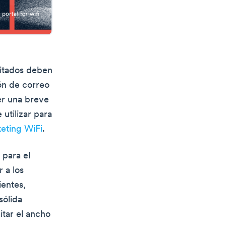
vitados deben
ión de correo
er una breve
 utilizar para
eting WiFi
.
 para el
 a los
ientes,
sólida
tar el ancho