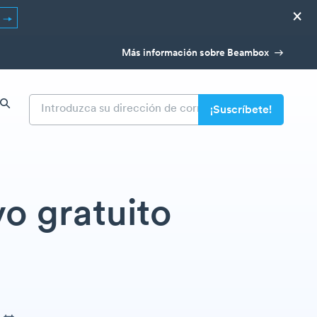
×
R
Más información sobre Beambox
o gratuito