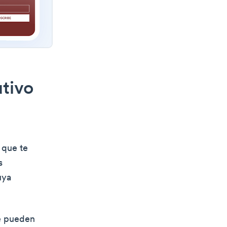
utivo
 que te
s
uya
e pueden