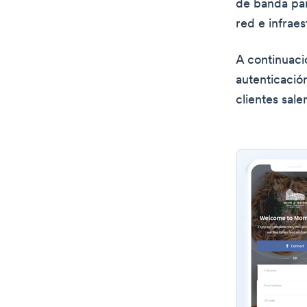
de banda par
red e infraes
A continuació
autenticació
clientes sal