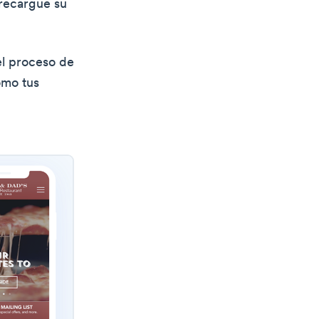
brecargue su
el proceso de
omo tus