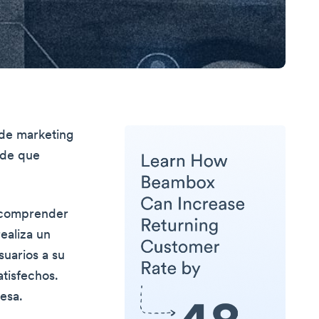
 de marketing
 de que
a comprender
ealiza un
suarios a su
atisfechos.
resa.