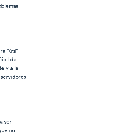
roblemas.
a "útil"
ácil de
te y a la
 servidores
a ser
que no