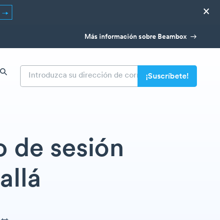
×
R
Más información sobre Beambox
o de sesión
allá