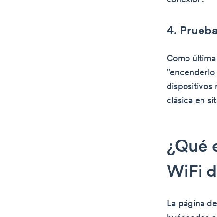
conexión.
4. Prueba
Como última 
"encenderlo 
dispositivos 
clásica en s
¿Qué e
WiFi d
La página de