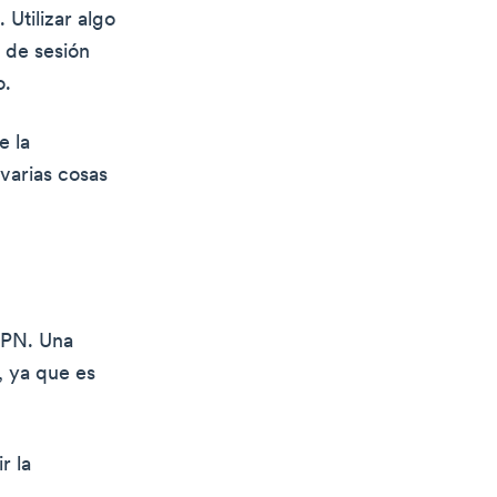
 Utilizar algo
 de sesión
o.
e la
varias cosas
VPN. Una
, ya que es
r la