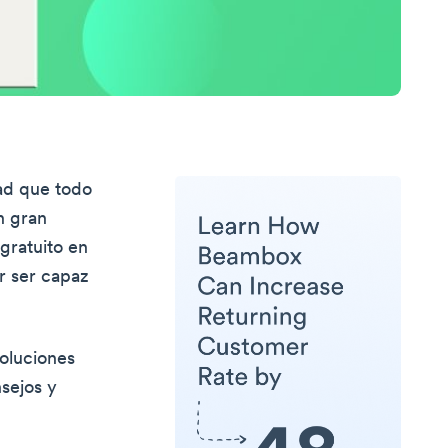
ad que todo
n gran
gratuito en
or ser capaz
oluciones
nsejos y