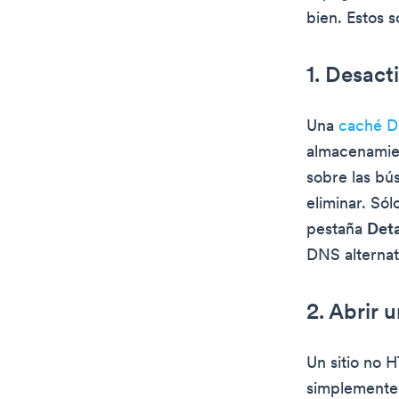
bien. Estos 
1. Desact
Una
caché 
almacenamien
sobre las bú
eliminar. Sól
pestaña
Deta
DNS alternat
2. Abrir 
Un sitio no 
simplemente 