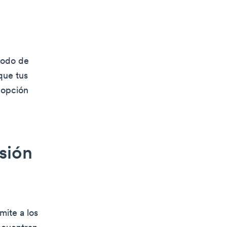
todo de
que tus
 opción
sión
mite a los