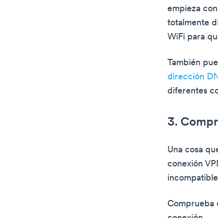
empieza con e
totalmente d
WiFi para qu
También pued
dirección D
diferentes co
3. Compr
Una cosa que
conexión VPN
incompatible
Comprueba q