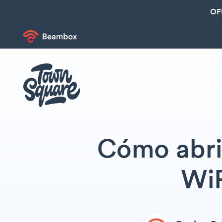
OF
Cómo abrir
WiF