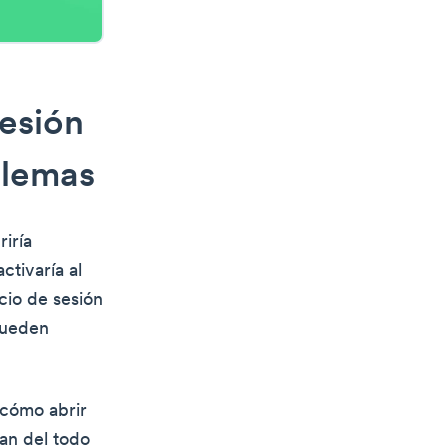
sesión
blemas
iría
ctivaría al
icio de sesión
pueden
 cómo abrir
tan del todo