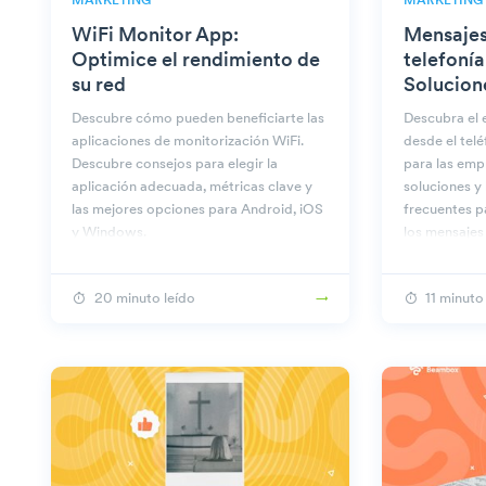
MARKETING
MARKETING
WiFi Monitor App:
Mensajes
Optimice el rendimiento de
telefonía
su red
Solucion
Descubre cómo pueden beneficiarte las
Descubra el 
aplicaciones de monitorización WiFi.
desde el telé
Descubre consejos para elegir la
para las emp
aplicación adecuada, métricas clave y
soluciones y
las mejores opciones para Android, iOS
frecuentes p
y Windows.
los mensajes 
de comunica
20 minuto leído
11 minuto