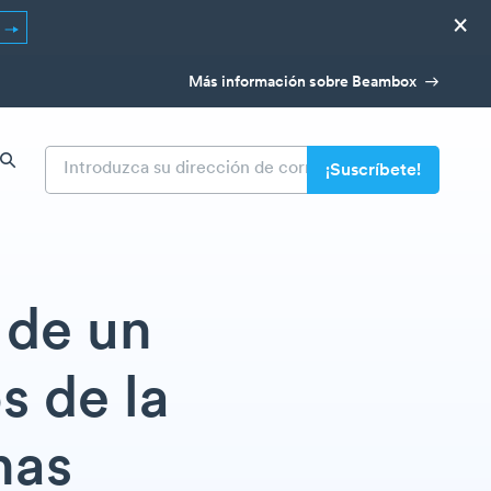
×
R
Más información sobre Beambox
 de un
s de la
nas