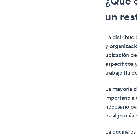
¿Qué e
un res
La distribuci
y organizaci
ubicación de
específicos y
trabajo fluid
La mayoría d
importancia d
necesario par
es algo más q
La cocina es