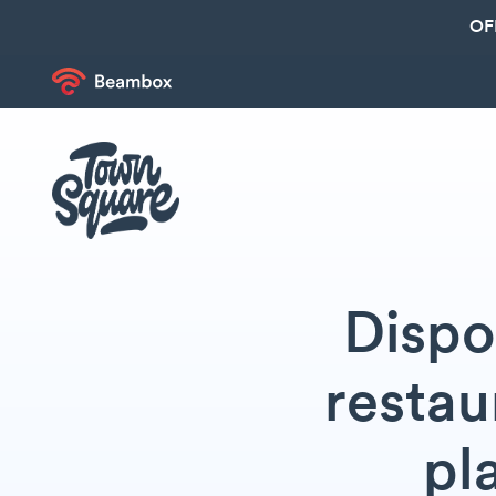
OF
Dispo
restau
pl