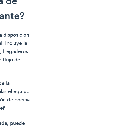
a de
tante?
a disposición
. Incluye la
, fregaderos
n flujo de
de la
alar el equipo
ión de cocina
ef.
uada, puede