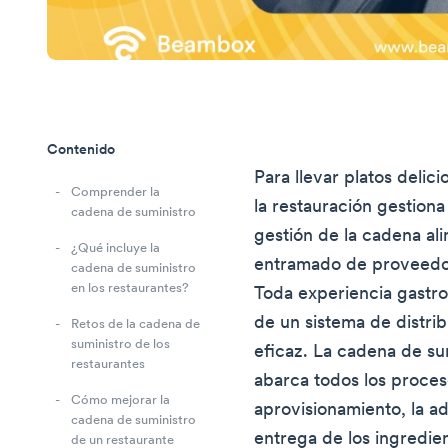
Contenido
Para llevar platos delic
Comprender la
la restauración gestion
cadena de suministro
gestión de la cadena ali
¿Qué incluye la
entramado de proveedor
cadena de suministro
en los restaurantes?
Toda experiencia gastro
de un sistema de distri
Retos de la cadena de
suministro de los
eficaz. La cadena de su
restaurantes
abarca todos los proces
Cómo mejorar la
aprovisionamiento, la ad
cadena de suministro
entrega de los ingredie
de un restaurante