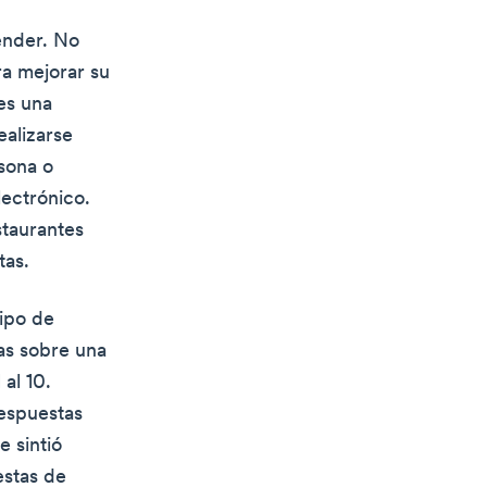
ender. No
ra mejorar su
es una
ealizarse
sona o
lectrónico.
staurantes
tas.
ipo de
as sobre una
al 10.
respuestas
e sintió
estas de