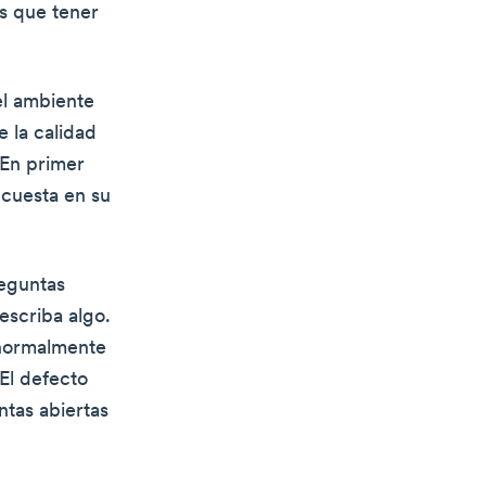
es que tener
el ambiente
e la calidad
 En primer
ncuesta en su
reguntas
escriba algo.
 normalmente
El defecto
ntas abiertas