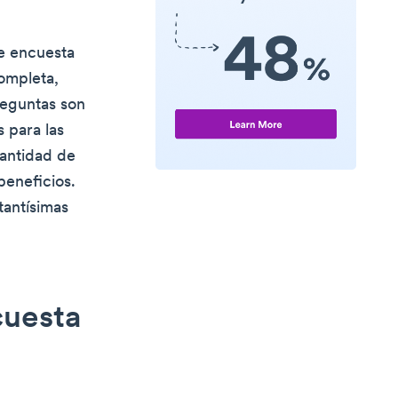
de encuesta
ompleta,
reguntas son
 para las
cantidad de
beneficios.
tantísimas
cuesta