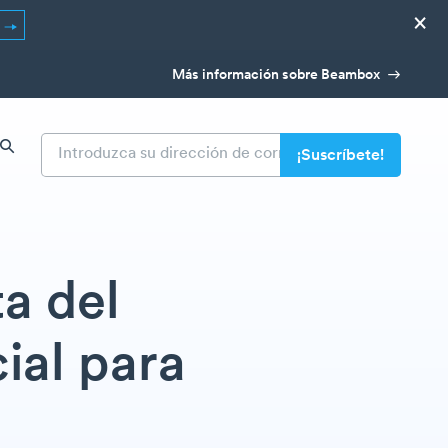
×
R
Más información sobre Beambox
a del
ial para