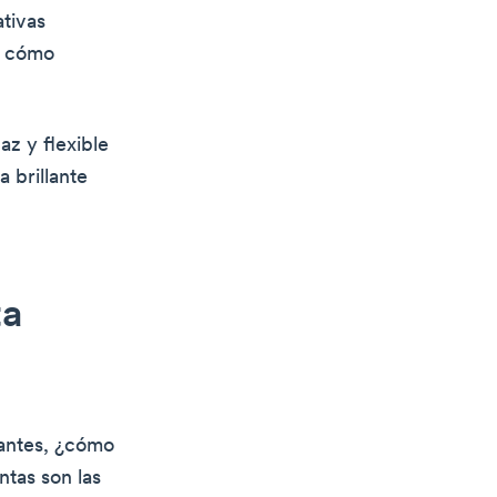
ativas
e cómo
az y flexible
 brillante
ta
rantes, ¿cómo
tas son las