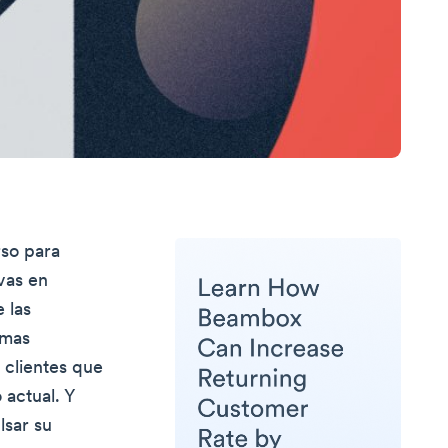
rso para
ivas en
 las
rmas
 clientes que
 actual. Y
lsar su