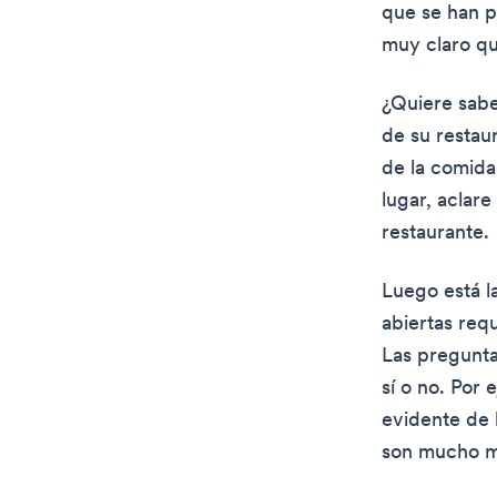
que se han p
muy claro qu
¿Quiere sabe
de su restau
de la comida
lugar, aclar
restaurante.
Luego está l
abiertas req
Las pregunta
sí o no. Por
evidente de l
son mucho má