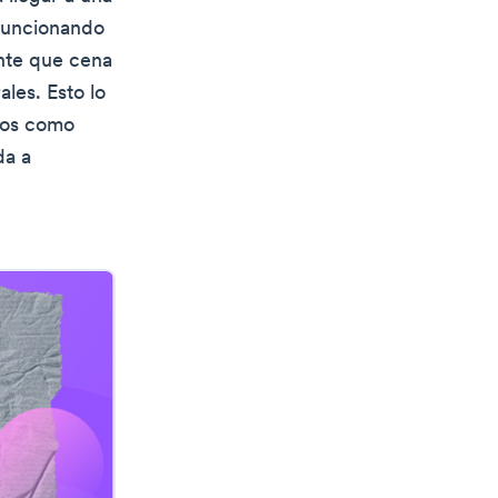
 funcionando
ente que cena
ales. Esto lo
idos como
da a