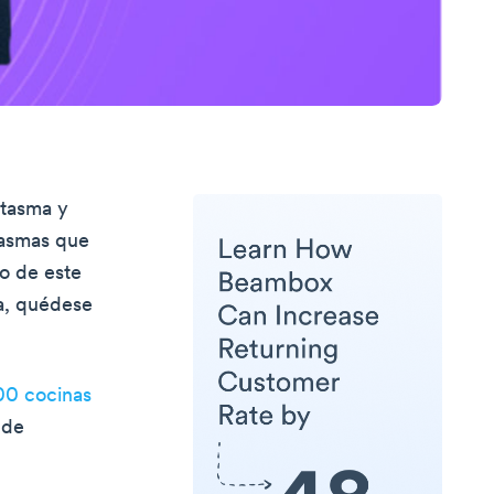
ntasma y
tasmas que
lo de este
na, quédese
00 cocinas
 de