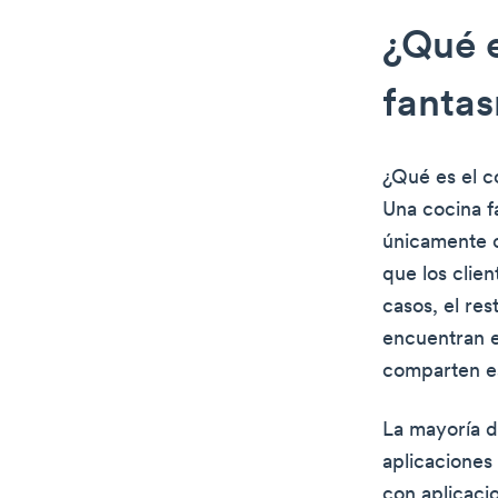
¿Qué e
fanta
¿Qué es el c
Una cocina f
únicamente c
que los clie
casos, el re
encuentran e
comparten e
La mayoría d
aplicaciones
con aplicaci