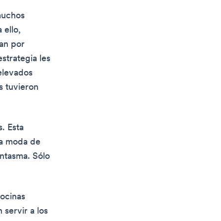
 muchos
 ello,
an por
strategia les
 elevados
s tuvieron
. Esta
la moda de
antasma. Sólo
cocinas
servir a los