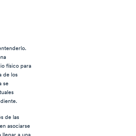
entenderlo.
ona
o físico para
a de los
a se
tuales
diente.
s de las
len asociarse
 llegar a una