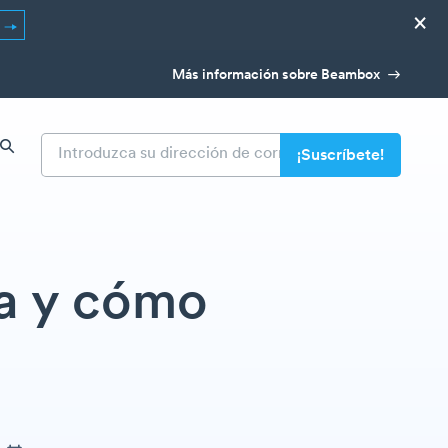
×
R
Más información sobre Beambox
a y cómo