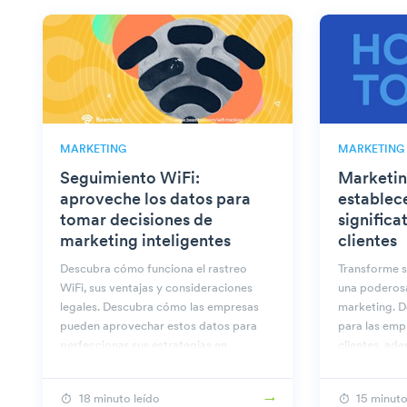
MARKETING
MARKETING
Seguimiento WiFi:
Marketin
aproveche los datos para
establec
tomar decisiones de
significa
marketing inteligentes
clientes
Descubra cómo funciona el rastreo
Transforme s
WiFi, sus ventajas y consideraciones
una poderos
legales. Descubra cómo las empresas
marketing. D
pueden aprovechar estos datos para
para las emp
perfeccionar sus estrategias en
clientes, ad
Beambox.
prácticas pa
18 minuto leído
15 minuto