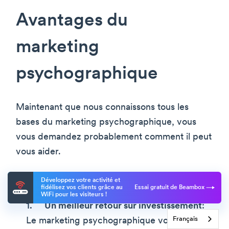
Avantages du
marketing
psychographique
Maintenant que nous connaissons tous les
bases du marketing psychographique, vous
vous demandez probablement comment il peut
vous aider.
Voici quelques avantages fantastiques.
Développez votre activité et
fidélisez vos clients grâce au
Essai gratuit de Beambox
WiFi pour les visiteurs !
Un meilleur retour sur investissement
:
Français
Le marketing psychographique vous permet