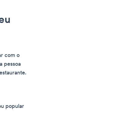
seu
ar com o
ma pessoa
estaurante.
ou popular