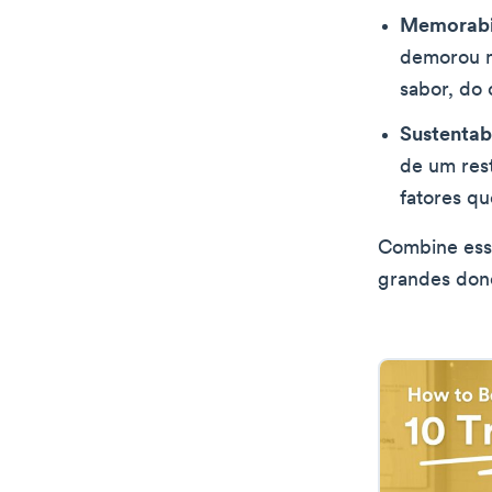
Memorabi
demorou m
sabor, do 
Sustentab
de um rest
fatores qu
Combine esse
grandes dono