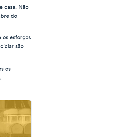
e casa. Não
mbre do
 os esforços
ciclar são
os os
.