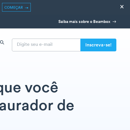
×
COMEÇAR
Saiba mais sobre o Beambox
 que você
taurador de