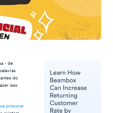
a - de
palavras
rantes do
azer isso
ue procurar