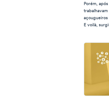
Porém, após 
trabalhavam
açougueiros 
E voilà, surg