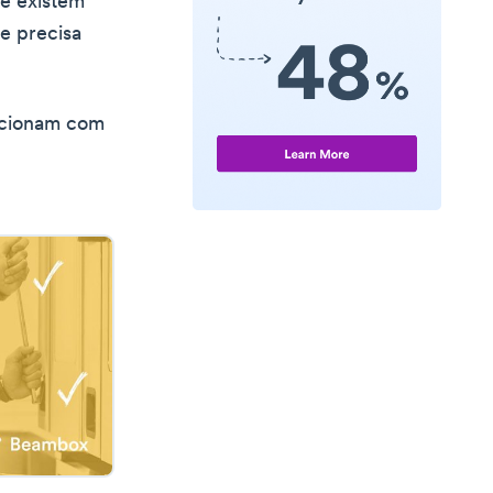
ue existem
te precisa
lacionam com