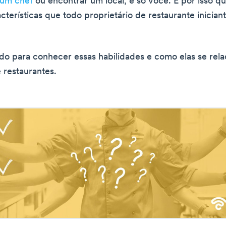
 um chef
ou encontrar um local, é só você. É por isso q
cterísticas que todo proprietário de restaurante inician
do para conhecer essas habilidades e como elas se re
 restaurantes.