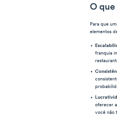
O que 
Para que uma
elementos de
Escalabili
franquia 
restaurant
Consistên
consistent
probabili
Lucrativi
oferecer 
você não t