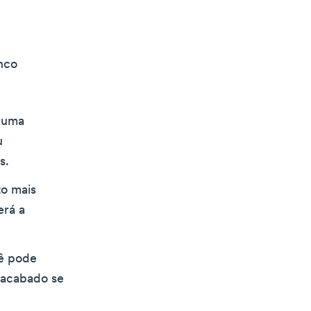
nco
m uma
u
s.
o mais
erá a
cê pode
 acabado se