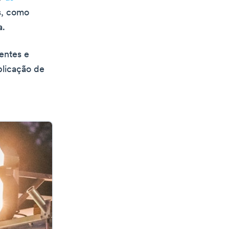
s, como
a.
tentes e
plicação de