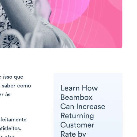
r isso que
a saber como
er às
rfeitamente
isfeitos.