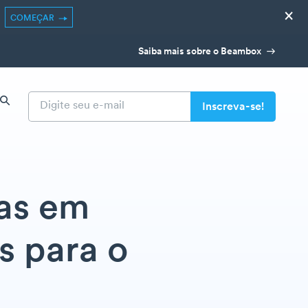
×
COMEÇAR
Saiba mais sobre o Beambox
as em
s para o