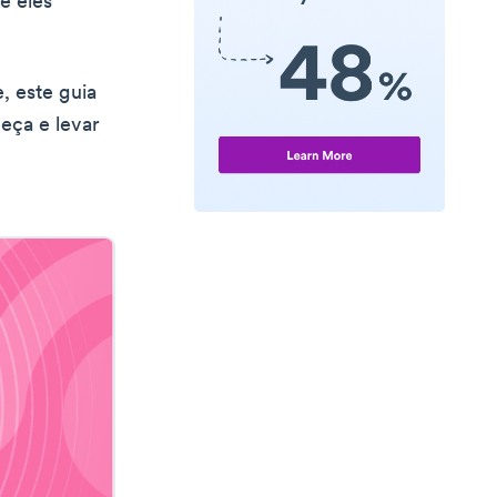
e eles
, este guia
eça e levar