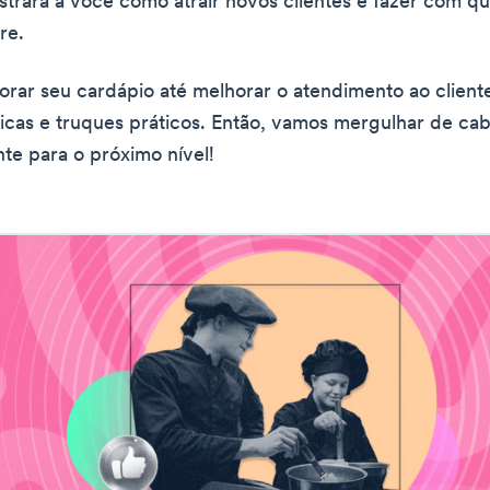
strará a você como atrair novos clientes e fazer com qu
re.
rar seu cardápio até melhorar o atendimento ao cliente
icas e truques práticos. Então, vamos mergulhar de cab
nte para o próximo nível!