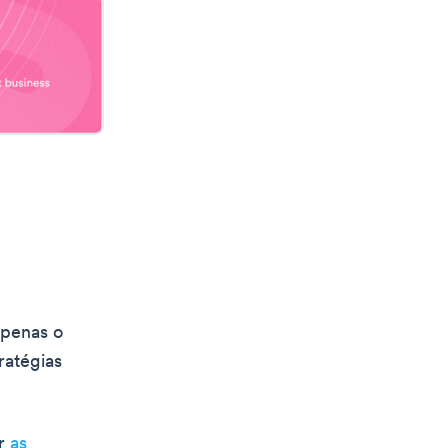
penas o
ratégias
ar
as