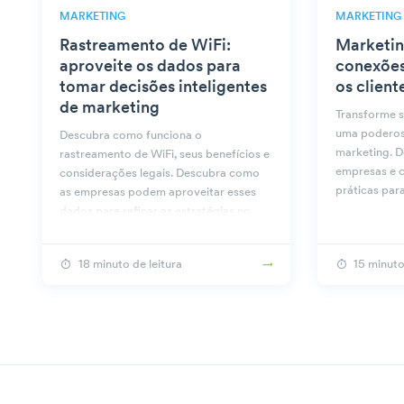
MARKETING
MARKETING
Rastreamento de WiFi:
Marketin
aproveite os dados para
conexões
tomar decisões inteligentes
os client
de marketing
Transforme 
uma poderos
Descubra como funciona o
marketing. D
rastreamento de WiFi, seus benefícios e
empresas e c
considerações legais. Descubra como
práticas par
as empresas podem aproveitar esses
dados para refinar as estratégias no
Beambox.
18 minuto de leitura
15 minuto