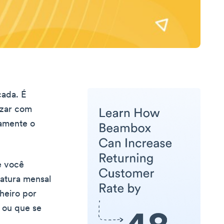
ada. É
izar com
amente o
e você
natura mensal
heiro por
 ou que se