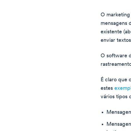
O marketing
mensagens de
existente (a
enviar texto
O software d
rastreament
É claro que
estes
exempl
vários tipos 
Mensagens
Mensagens