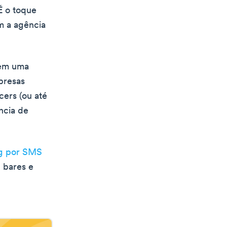
É o toque
m a agência
 em uma
presas
ers (ou até
ncia de
g por SMS
, bares e