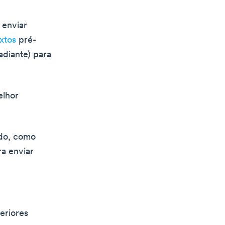
 enviar
extos
pré-
adiante) para
elhor
do, como
ra enviar
eriores