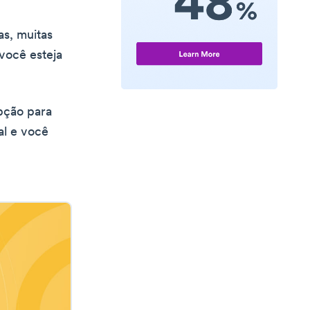
as, muitas
você esteja
pção para
al e você