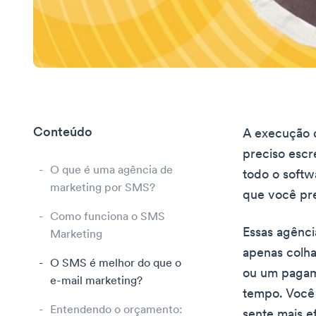
Conteúdo
A execução 
preciso escr
O que é uma agência de
todo o soft
marketing por SMS?
que você pre
Como funciona o SMS
Essas agênci
Marketing
apenas colha
O SMS é melhor do que o
ou um pagame
e-mail marketing?
tempo. Você 
Entendendo o orçamento:
sente mais e