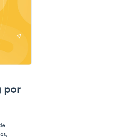
 por
de
tos,