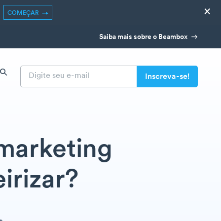
×
COMEÇAR
Saiba mais sobre o Beambox
marketing
irizar?