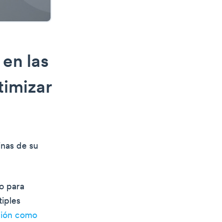
en las
timizar
inas de su
vo para
iples
ción como