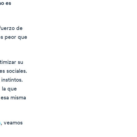
no es
sfuerzo de
es peor que
timizar su
s sociales.
instintos.
 la que
r esa misma
s
, veamos