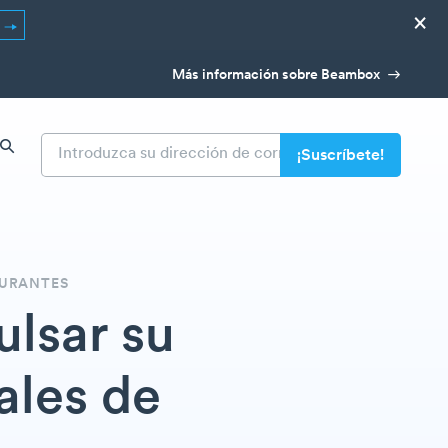
×
R
Más información sobre Beambox
AURANTES
ulsar su
ales de