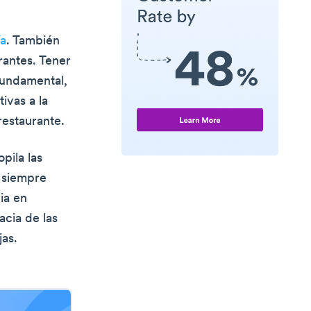
ía
. También
urantes. Tener
fundamental,
ivas a la
restaurante.
pila las
e siempre
ia en
acia de las
jas.