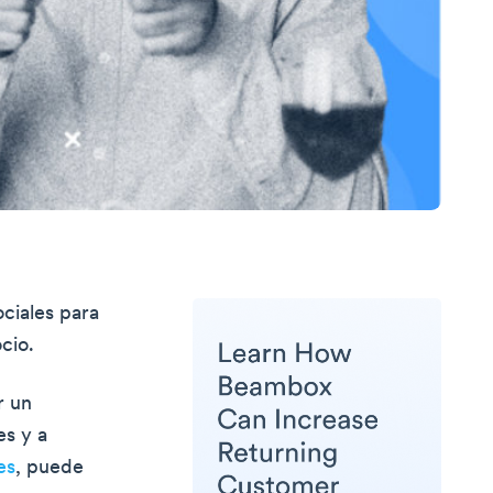
ociales para
cio.
r un
es y a
es
, puede