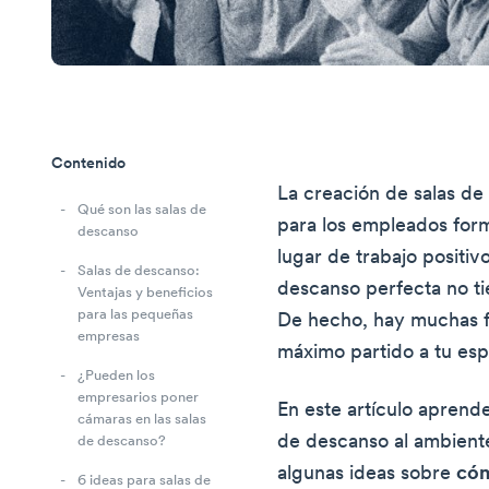
Contenido
La creación de salas d
Qué son las salas de
para los empleados form
descanso
lugar de trabajo positiv
Salas de descanso:
descanso perfecta no ti
Ventajas y beneficios
para las pequeñas
De hecho, hay muchas fo
empresas
máximo partido a tu esp
¿Pueden los
empresarios poner
En este artículo aprend
cámaras en las salas
de descanso al ambient
de descanso?
algunas ideas sobre
cóm
6 ideas para salas de