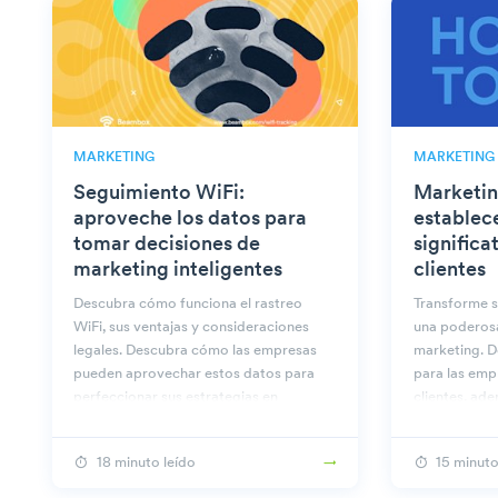
MARKETING
MARKETING
Seguimiento WiFi:
Marketin
aproveche los datos para
establec
tomar decisiones de
significa
marketing inteligentes
clientes
Descubra cómo funciona el rastreo
Transforme s
WiFi, sus ventajas y consideraciones
una poderos
legales. Descubra cómo las empresas
marketing. D
pueden aprovechar estos datos para
para las emp
perfeccionar sus estrategias en
clientes, ad
Beambox.
prácticas pa
18 minuto leído
15 minuto