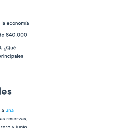
a la economía
s de 840.000
D. ¿Qué
rincipales
les
s a
una
as reservas,
rero y junio