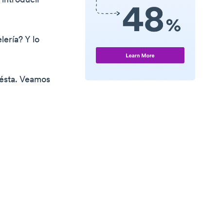
 introducir
ería? Y lo
 ésta. Veamos