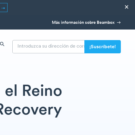
×
R
Más información sobre Beambox
n el Reino
Recovery