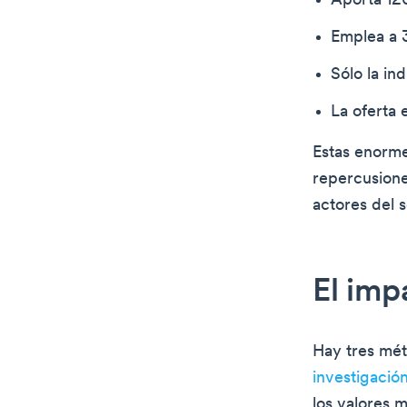
Aporta 120
Emplea a 
Sólo la in
La oferta 
Estas enorme
repercusione
actores del s
El imp
Hay tres mét
investigació
los valores m