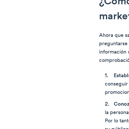
¿Cómo 
market
Ahora que sa
preguntarse 
información c
comprobación
Establ
conseguir 
promociona
Conoz
la persona
Por lo tan