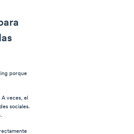
para
las
ting porque
 A veces, el
des sociales.
.
directamente