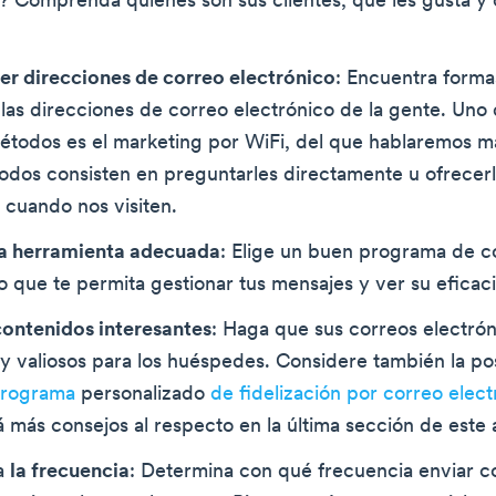
o? Comprenda quiénes son sus clientes, qué les gusta y
r direcciones de correo electrónico
: Encuentra forma
las direcciones de correo electrónico de la gente. Uno 
étodos es el marketing por WiFi, del que hablaremos m
dos consisten en preguntarles directamente u ofrecerl
 cuando nos visiten.
la herramienta adecuada
: Elige un buen programa de c
o que te permita gestionar tus mensajes y ver su eficaci
ontenidos interesantes
: Haga que sus correos electró
 y valiosos para los huéspedes. Considere también la po
rograma
personalizado
de fidelización por correo elect
 más consejos al respecto en la última sección de este a
a
la frecuencia
: Determina con qué frecuencia enviar c