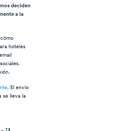
itmos deciden
mente a la
e cómo
ara hoteles
email
sociales.
xión.
nte
. El envío
se lleva la