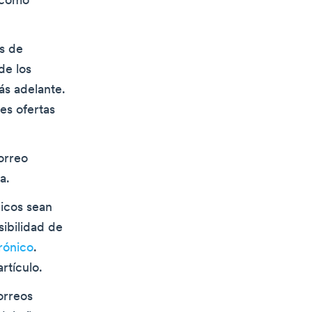
 cómo
s de
de los
ás adelante.
es ofertas
orreo
a.
nicos sean
sibilidad de
rónico
.
rtículo.
orreos