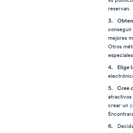
su públic
reservan.
Obtene
conseguir 
mejores m
Otros méto
especiales
Elige 
electrónic
Cree c
atractivos
crear un
p
Encontrará
Decid