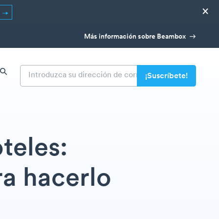
×
R
Más información sobre Beambox
teles:
ra hacerlo