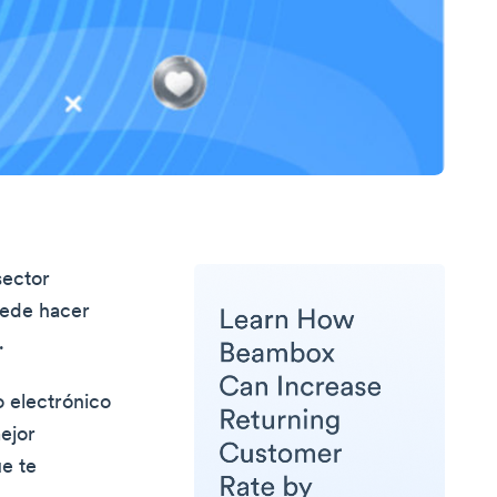
sector
uede hacer
.
o electrónico
ejor
e te