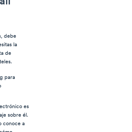
ail
s, debe
sitas la
ta de
eles.
ng para
o
lectrónico es
aje sobre él.
no conoce a