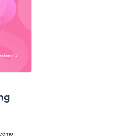
ng
 cómo