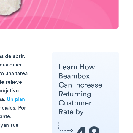
s de abrir.
cualquier
ro una tarea
e relieve
objetivo
na.
Un plan
ciales. Por
ante.
uyan sus