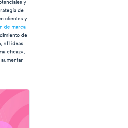
otenciales y
trategia de
en clientes y
en de marca
ndimiento de
, «11 ideas
ma eficaz»,
y aumentar