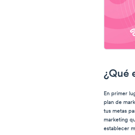
¿Qué e
En primer lu
plan de mark
tus metas par
marketing qu
establecer m