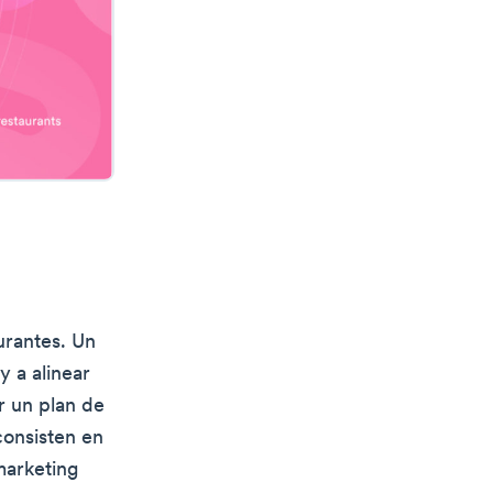
urantes. Un
y a alinear
r un plan de
consisten en
marketing