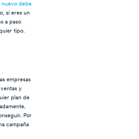
e nuevo debe
o, si eres un
so a paso
uier tipo.
las empresas
 ventas y
quier plan de
uadamente.
onseguir. Por
una campaña