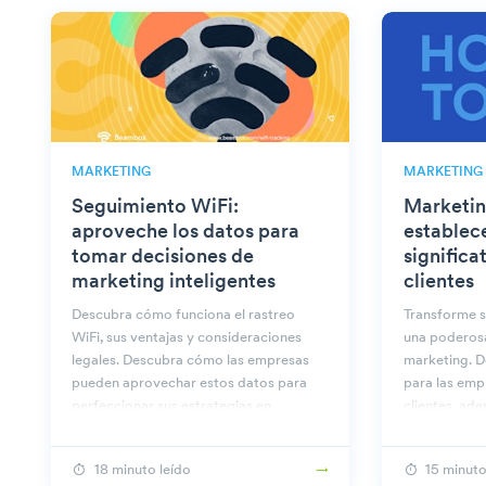
MARKETING
MARKETING
Seguimiento WiFi:
Marketin
aproveche los datos para
establec
tomar decisiones de
significa
marketing inteligentes
clientes
Descubra cómo funciona el rastreo
Transforme s
WiFi, sus ventajas y consideraciones
una poderos
legales. Descubra cómo las empresas
marketing. D
pueden aprovechar estos datos para
para las emp
perfeccionar sus estrategias en
clientes, ad
Beambox.
prácticas pa
18 minuto leído
15 minuto