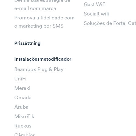
Defina sua estratégia de
Gäst WiFi
e-mail com marca
Socialt wifi
Promova a fidelidade com
Soluções de Portal Ca
o marketing por SMS
Prissättning
Instalaçõesmetodificador
Beambox Plug & Play
UniFi
Meraki
Omada
Aruba
MikroTik
Ruckus
Câmbios