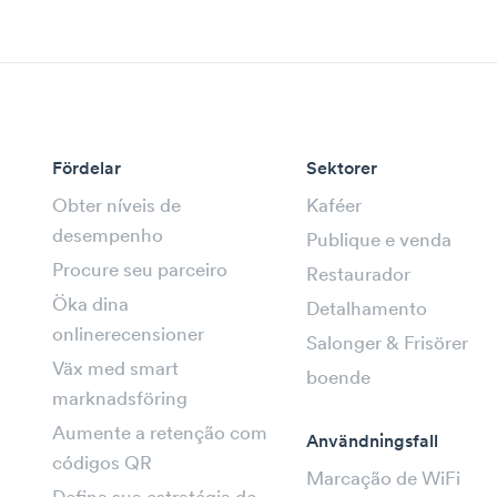
Fördelar
Sektorer
Obter níveis de
Kaféer
desempenho
Publique e venda
Procure seu parceiro
Restaurador
Öka dina
Detalhamento
onlinerecensioner
Salonger & Frisörer
Väx med smart
boende
marknadsföring
Aumente a retenção com
Användningsfall
códigos QR
Marcação de WiFi