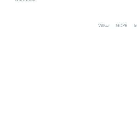
Villkor
GDPR
I