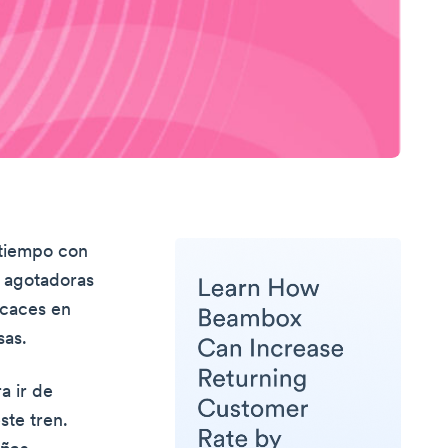
 tiempo con
s agotadoras
icaces en
sas.
a ir de
ste tren.