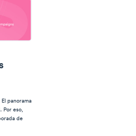
s
. El panorama
. Por eso,
mporada de