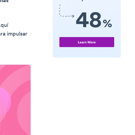
añas
Aquí
ra impulsar