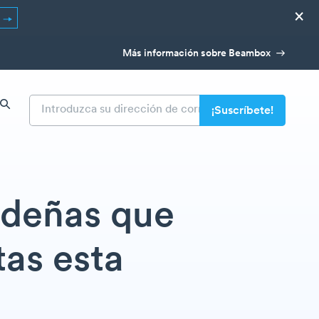
×
R
Más información sobre Beambox
ideñas que
as esta