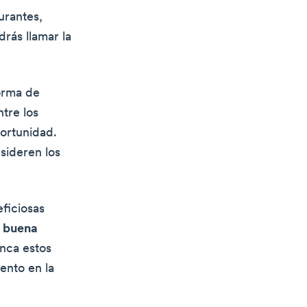
urantes,
drás llamar la
orma de
tre los
ortunidad.
sideren los
ficiosas
a buena
nca estos
ento en la