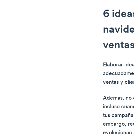
6 ide
navide
venta
Elaborar ide
adecuadament
ventas y clie
Además, no e
incluso cuan
tus campañas
embargo, rec
evolucionan a