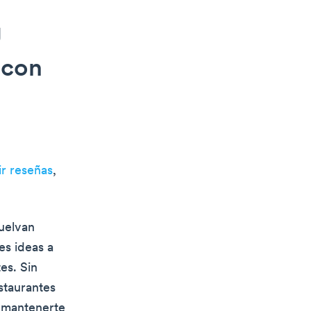
g
 con
r reseñas
,
uelvan
es ideas a
es. Sin
staurantes
, mantenerte